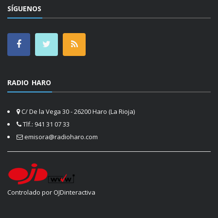
SÍGUENOS
RADIO HARO
C/ De la Vega 30 - 26200 Haro (La Rioja)
Tlf.: 941 31 07 33
emisora@radioharo.com
Controlado por OJDinteractiva