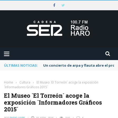
ÚLTIMAS NOTICIAS:
Un concierto de arpa y flauta abre el pr
Home
›
Cultura
›
El Museo `El Torreón´ acoge la exposición
`Informadores Gráficos 2015´
El Museo `El Torreón´ acoge la
exposición `Informadores Gráficos
2015´