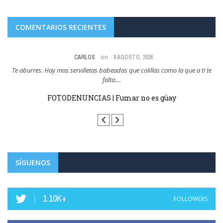
COMENTARIOS RECIENTES
on
CARLOS
8 AGOSTO, 2026
res
Te aburres. Hay mas servilletas babeadas que colillas como la que a ti te
Y
falta....
FOTODENUNCIAS | Fumar no es güay
SÍGUENOS
1.10K+
FOLLOWERS