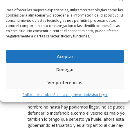
5 JULIO, 2016 AT 22:20
Para ofrecer las mejores experiencias, utilizamos tecnologías como las
Y por comparar…¿tienes las del 2015?
cookies para almacenar y/o acceder a la información del dispositivo. El
consentimiento de estas tecnologías nos permitirá procesar datos
como el comportamiento de navegación o las identificaciones únicas
CAMBIO ¿DONDE ESTÁ EL CAMBIO?
en este sitio. No consentir o retirar el consentimiento, puede afectar
6 JULIO, 2016 AT 00:21
negativamente a ciertas características y funciones.
Vamos lo de siempre… «el PP también lo hizo»…
que al final el cambio ha sido de siglas y de
nóminas….
Aceptar
Denegar
FIDEL
21 JULIO, 2016 AT 17:49
Ver preferencias
Osea que como el anterior equipo de gobierno
tambien cometia estos errores vamos a seguir
Política de cookies
Política de privacidad
Aviso Legal
permitiendo que el nuevo equipo los cometa, no
hombre no,hasta hay podiamos llegar, no se puede
defender lo indefendible,como el vecino es malo yo
tambien lo tengo que ser,esto ya huele, ahora esta
gobernando el tripartito y es al tripartito al que hay