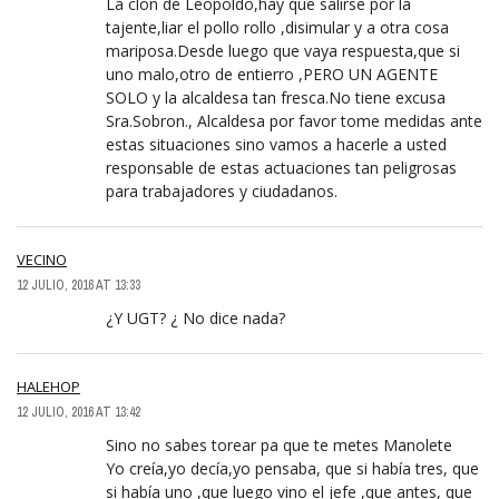
La clon de Leopoldo,hay que salirse por la
tajente,liar el pollo rollo ,disimular y a otra cosa
mariposa.Desde luego que vaya respuesta,que si
uno malo,otro de entierro ,PERO UN AGENTE
SOLO y la alcaldesa tan fresca.No tiene excusa
Sra.Sobron., Alcaldesa por favor tome medidas ante
estas situaciones sino vamos a hacerle a usted
responsable de estas actuaciones tan peligrosas
para trabajadores y ciudadanos.
VECINO
12 JULIO, 2016 AT 13:33
¿Y UGT? ¿ No dice nada?
HALEHOP
12 JULIO, 2016 AT 13:42
Sino no sabes torear pa que te metes Manolete
Yo creía,yo decía,yo pensaba, que si había tres, que
si había uno ,que luego vino el jefe ,que antes, que