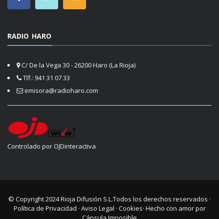
RADIO HARO
C/ De la Vega 30 - 26200 Haro (La Rioja)
Tlf.: 941 31 07 33
emisora@radioharo.com
Controlado por OJDinteractiva
© Copyright 2024
Rioja Difusión S.L.
Todos los derechos reservados ·
Política de Privacidad
·
Aviso Legal
·
Cookies
· Hecho con amor por
Cápsula Imposible