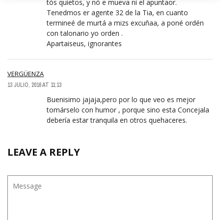
tós quietos, y nó e mueva ni el apuntaor.
Tenedmos er agente 32 de la Tia, en cuanto
termineé de murtá a mizs excuñaa, a poné ordén
con talonario yo orden .
Apartaiseus, ignorantes
VERGÜENZA
13 JULIO, 2016 AT 11:13
Buenisimo jajaja,pero por lo que veo es mejor
tomárselo con humor , porque sino esta Concejala
debería estar tranquila en otros quehaceres.
LEAVE A REPLY