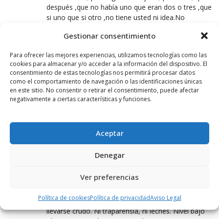
después ,que no había uno que eran dos o tres ,que
si uno que si otro ,no tiene usted ni idea.No
problema esto lo arregla Leopoldo y Boza,duerma
Gestionar consentimiento
usted tranquila como el dia 26 a pata ancha.Si
vuelve a pasar tendrá usted que dimitir,esto no e un
Para ofrecer las mejores experiencias, utilizamos tecnologías como las
juego.
cookies para almacenar y/o acceder a la información del dispositivo. El
consentimiento de estas tecnologías nos permitirá procesar datos
como el comportamiento de navegación o las identificaciones únicas
SHOW GARANTIZADO
en este sitio. No consentir o retirar el consentimiento, puede afectar
negativamente a ciertas características y funciones.
12 JULIO, 2016 AT 13:45
Entonces su plan es poner a un policía que estaba
de baja?????
Aceptar
Patético
Denegar
DESPELUCAO
Ver preferencias
12 JULIO, 2016 AT 22:07
Tasé quietós tós, aquí no pasá ná, aquí hay qué
Política de cookies
Política de privacidad
Aviso Legal
aguantá tres añós como zar. Hya dinerito que
llevarse crudo. Ni traparensia, ni leches. Nivel bajo