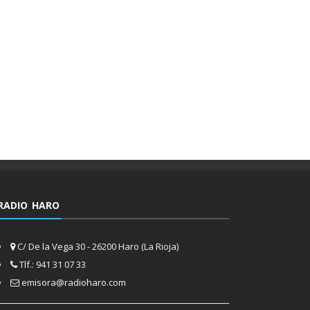
RADIO HARO
C/ De la Vega 30 - 26200 Haro (La Rioja)
Tlf.: 941 31 07 33
emisora@radioharo.com