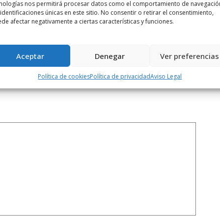
nologías nos permitirá procesar datos como el comportamiento de navegació
Siguiente noticia
 identificaciones únicas en este sitio. No consentir o retirar el consentimiento,
 el
Patricia Mateos defiende la labor de
de afectar negativamente a ciertas características y funciones.
German ...
Aceptar
Denegar
Ver preferencias
Política de cookies
Política de privacidad
Aviso Legal