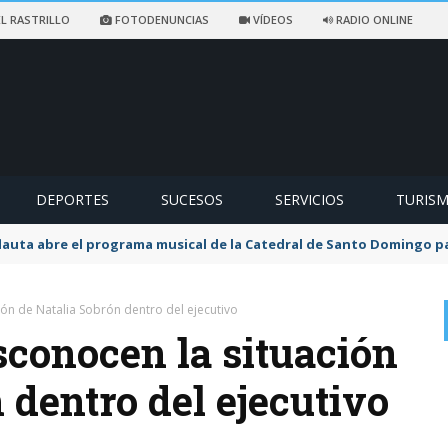
L RASTRILLO
FOTODENUNCIAS
VÍDEOS
RADIO ONLINE
DEPORTES
SUCESOS
SERVICIOS
TURIS
flauta abre el programa musical de la Catedral de Santo Domingo 
ón de Natalia Sobrón dentro del ejecutivo
sconocen la situación
 dentro del ejecutivo