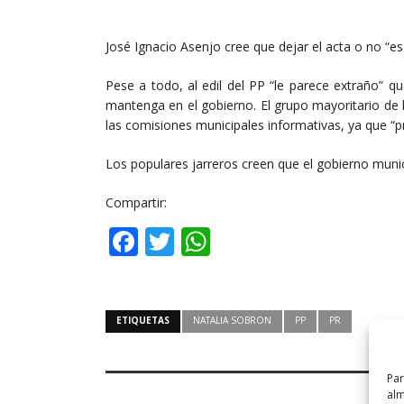
José Ignacio Asenjo cree que dejar el acta o no “e
Pese a todo, al edil del PP “le parece extraño” 
mantenga en el gobierno. El grupo mayoritario de
las comisiones municipales informativas, ya que “
Los populares jarreros creen que el gobierno munic
Compartir:
Facebook
Twitter
WhatsApp
ETIQUETAS
NATALIA SOBRON
PP
PR
Par
alm