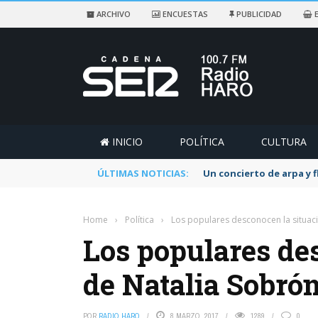
ARCHIVO
ENCUESTAS
PUBLICIDAD
E
INICIO
POLÍTICA
CULTURA
ÚLTIMAS NOTICIAS:
Un concierto de arpa y 
Home
›
Política
›
Los populares desconocen la situaci
Los populares de
de Natalia Sobrón
POR
RADIO HARO
8 MARZO, 2017
1289
0