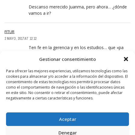
Descanso merecido Juanma, pero ahora… ¿dónde
vamos a ir?
FITUR
2 MAYO, 2017 AT 12:12
Ten fe en la gerencia y en los estudios… que «pa
´algo me ha costado mis dineros»…
Gestionar consentimiento
Para ofrecer las mejores experiencias, utilizamos tecnologías como las
DIEGO SÁEZ
cookies para almacenar y/o acceder a la información del dispositivo. El
3 MAYO, 2017 AT 23:25
consentimiento de estas tecnologías nos permitirá procesar datos
como el comportamiento de navegación o las identificaciones únicas
Padre eres el mejor, me enseñaste todo gracias
en este sitio. No consentir o retirar el consentimiento, puede afectar
por tu dedicación y paciencia, en el futuro quien
negativamente a ciertas características y funciones.
sabe…….
Aceptar
DIEGO SÁEZ
3 MAYO, 2017 AT 23:27
Denegar