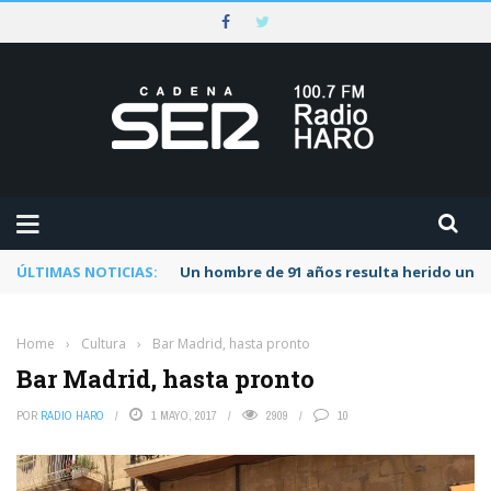
ÚLTIMAS NOTICIAS:
Un hombre de 91 años resulta herido una s
Home
›
Cultura
›
Bar Madrid, hasta pronto
Bar Madrid, hasta pronto
POR
RADIO HARO
1 MAYO, 2017
2909
10