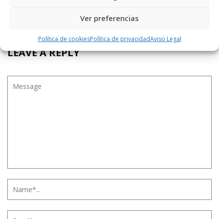
Padre eres el mejor, me enseñaste todo gracias
por tu dedicación y paciencia, en el futuro quien
Ver preferencias
sabe……. Felicidades
Política de cookies
Política de privacidad
Aviso Legal
LEAVE A REPLY