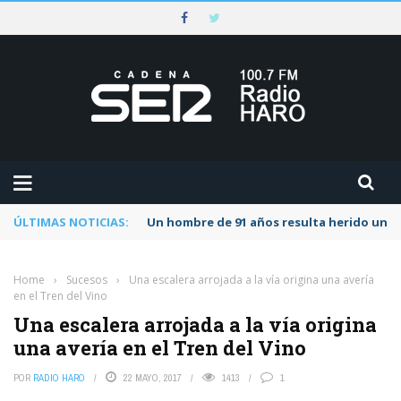
ÚLTIMAS NOTICIAS:
Un hombre de 91 años resulta herido una s
Home
›
Sucesos
›
Una escalera arrojada a la vía origina una avería
en el Tren del Vino
Una escalera arrojada a la vía origina
una avería en el Tren del Vino
POR
RADIO HARO
22 MAYO, 2017
1413
1