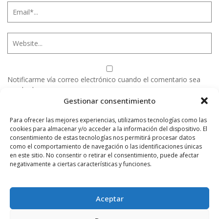
Notificarme vía correo electrónico cuando el comentario sea
aprobado.
Gestionar consentimiento
Este sitio usa Akismet para reducir el spam.
Aprende
Para ofrecer las mejores experiencias, utilizamos tecnologías como las
cómo se procesan los datos de tus comentarios.
cookies para almacenar y/o acceder a la información del dispositivo. El
consentimiento de estas tecnologías nos permitirá procesar datos
como el comportamiento de navegación o las identificaciones únicas
en este sitio. No consentir o retirar el consentimiento, puede afectar
negativamente a ciertas características y funciones.
PUBLICIDAD
Aceptar