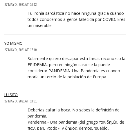
27 MAYO, 2021 AT 10:12
Tu ironía sarcástica no hace ninguna gracia cuando
todos conocemos a gente fallecida por COVID. Eres
un miserable.
YO MISMO
27 MAYO, 2021 AT 17:49
Solamente quiero destapar esta farsa, reconozco la
EPIDEMIA, pero en ningún caso se la puede
considerar PANDEMIA. Una Pandemia es cuando
moría un tercio de la población de Europa.
LUISITO
27 MAYO, 2021 AT 18:31
Deberías callar la boca. No sabes la definición de
pandemia.
Pandemia.- Una pandemia (del griego πανδημία, de
παν, pan, «todo», y δήμος, demos, ‘pueblo’,