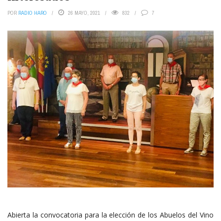
POR
RADIO HARO
26 MAYO, 2021
832
7
Abierta la convocatoria para la elección de los Abuelos del Vino