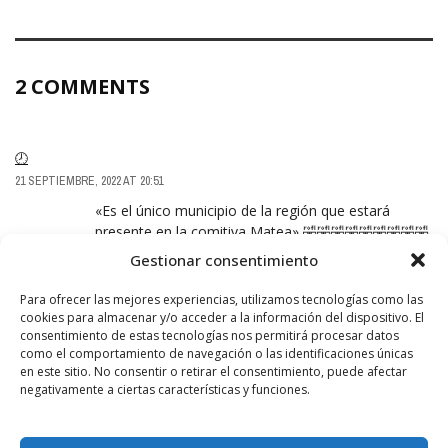
2 COMMENTS
🕗
21 SEPTIEMBRE, 2022 AT 20:51
«Es el único municipio de la región que estará
presente en la comitiva Matea» 🤣🤣🤣🤣🤣🤣🤣🤣🤣
🤣🤣 La alcaldesa ordenará día festivo en Haro y se
Gestionar consentimiento
buscan voluntarios para empujar la carroza hasta
Logroño y hacerla full-ecológic
Para ofrecer las mejores experiencias, utilizamos tecnologías como las
cookies para almacenar y/o acceder a la información del dispositivo. El
consentimiento de estas tecnologías nos permitirá procesar datos
Deberian de tirar caramelos y monedas de oro al
como el comportamiento de navegación o las identificaciones únicas
populacho desde la carroza la Alcaldesa, el
en este sitio. No consentir o retirar el consentimiento, puede afectar
Leopoldo y la Carreño!!! 😎
negativamente a ciertas características y funciones.
ARISTE EN ESPOLÓN, LÓN, LÓN