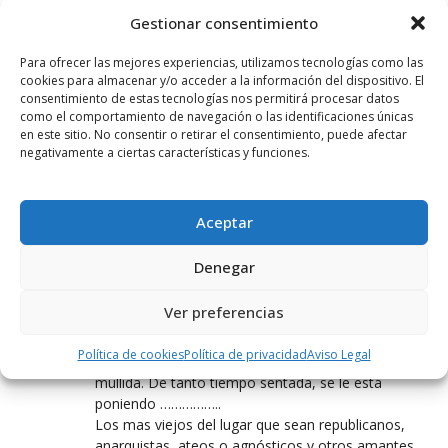
Gestionar consentimiento
ANDA YA
20 DICIEMBRE, 2022 AT 15:06
Para ofrecer las mejores experiencias, utilizamos tecnologías como las
No te enfades Hartos ya,que los Reyes vienen en
cookies para almacenar y/o acceder a la información del dispositivo. El
consentimiento de estas tecnologías nos permitirá procesar datos
licotero jaja
como el comportamiento de navegación o las identificaciones únicas
en este sitio. No consentir o retirar el consentimiento, puede afectar
negativamente a ciertas características y funciones.
NUESTRO AYUNTAMIENTO O LA CASA DE CARIDAD.
21 DICIEMBRE, 2022 AT 05:20
Es increíble, teniendo en cuenta que la alcaldesa
Aceptar
realiza continuamente labores burocráticas, de
oficina, de chupatintas con un sueldo cojonudo.
Denegar
Parece ser que no domina la profesión. Qué le pase
a otros haraganes tiene explicación. Una
Ver preferencias
administrativa mediocre, es mi humilde entender.
Recuerden que su primera acción fue subirse el
Política de cookies
Política de privacidad
Aviso Legal
sueldo, después ponerse una mesa y una butaca
mullida. De tanto tiempo sentada, se le está
poniendo ……………..
Los mas viejos del lugar que sean republicanos,
anarquistas, ateos o agnósticos y otros amantes