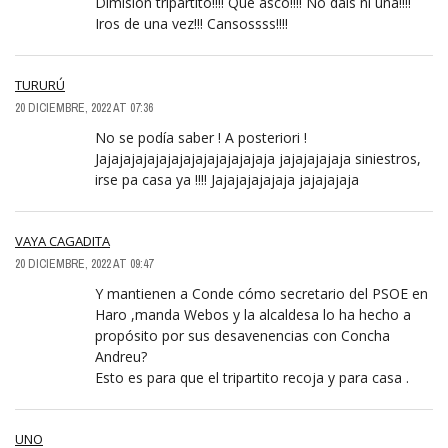
Dimisión tripartito!!!! Que asco!!!! No dais ni una!!!!
Iros de una vez!!! Cansossss!!!!
TURURÚ
20 DICIEMBRE, 2022 AT 07:36
No se podía saber ! A posteriori !
Jajajajajajajajajajajajajajaja jajajajajaja siniestros,
irse pa casa ya !!!! Jajajajajajaja jajajajaja
VAYA CAGADITA
20 DICIEMBRE, 2022 AT 09:47
Y mantienen a Conde cómo secretario del PSOE en
Haro ,manda Webos y la alcaldesa lo ha hecho a
propósito por sus desavenencias con Concha
Andreu?
Esto es para que el tripartito recoja y para casa .
UNO