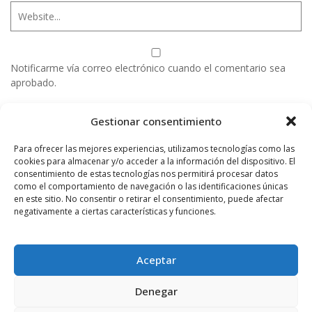
Notificarme vía correo electrónico cuando el comentario sea
aprobado.
Este sitio usa Akismet para reducir el spam.
Aprende
Gestionar consentimiento
cómo se procesan los datos de tus comentarios.
Para ofrecer las mejores experiencias, utilizamos tecnologías como las
cookies para almacenar y/o acceder a la información del dispositivo. El
consentimiento de estas tecnologías nos permitirá procesar datos
como el comportamiento de navegación o las identificaciones únicas
PUBLICIDAD
en este sitio. No consentir o retirar el consentimiento, puede afectar
negativamente a ciertas características y funciones.
Aceptar
Denegar