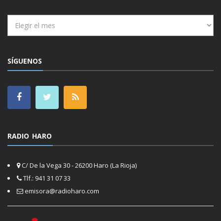
Archivos
SÍGUENOS
RADIO HARO
C/ De la Vega 30 - 26200 Haro (La Rioja)
Tlf.: 941 31 07 33
emisora@radioharo.com