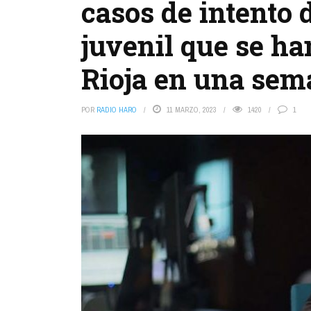
casos de intento 
juvenil que se ha
Rioja en una se
POR
RADIO HARO
11 MARZO, 2023
1420
1