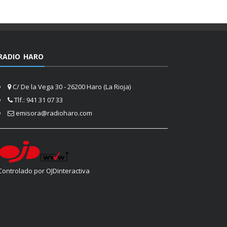
RADIO HARO
C/ De la Vega 30 - 26200 Haro (La Rioja)
Tlf.: 941 31 07 33
emisora@radioharo.com
Controlado por OJDinteractiva