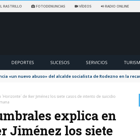
L RASTRILLO
FOTODENUNCIAS
VÍDEOS
RADIO ONLINE
DEPORTES
SUCESOS
SERVICIOS
TURIS
ncia «un nuevo abuso» del alcalde socialista de Rodezno en la reca
 `Horizonte´ de Iker Jiménez los siete casos de intento de suicidio
semana
rumbrales explica en
er Jiménez los siete