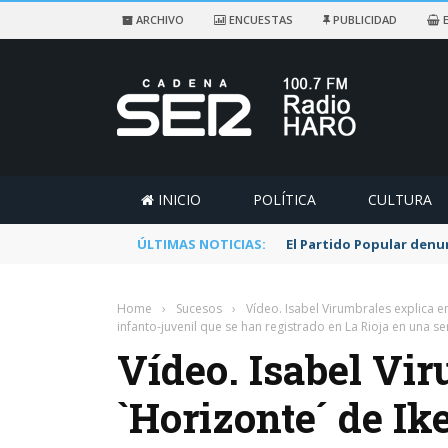
ARCHIVO
ENCUESTAS
PUBLICIDAD
E
INICIO
POLÍTICA
CULTURA
ÚLTIMAS NOTICIAS:
El Partido Popular denu
Home
›
Sucesos
›
Vídeo. Isabel Virumbrales explica en
infanto-juvenil que se han registrado en La Rioja en una 
Vídeo. Isabel Vi
`Horizonte´ de Ik