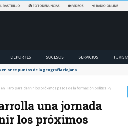
L RASTRILLO
FOTODENUNCIAS
VÍDEOS
RADIO ONLINE
DEPORTES
SUCESOS
SERVICIOS
TURIS
ccidentado en un sendero de Ezcaray
a en Haro para definir los próximos pasos de la formación política «y
sarrolla una jornada
nir los próximos