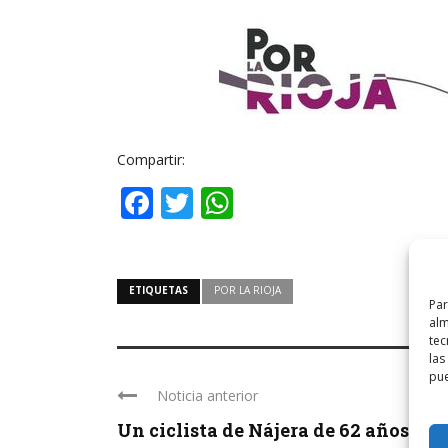
Compartir:
Facebook
Twitter
WhatsApp
ETIQUETAS
POR LA RIOJA
Par
alm
tec
las
pue
Noticia anterior
Un ciclista de Nájera de 62 años ...