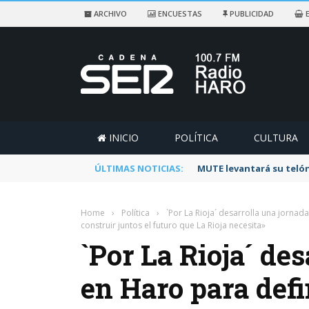
ARCHIVO
ENCUESTAS
PUBLICIDAD
E
INICIO
POLÍTICA
CULTURA
ÚLTIMAS NOTICIAS:
Rescatado un ciclista a
Home
›
Política
›
`Por La Rioja´ desarrolla una jornad
construir juntos el futuro que La Rioja necesita»
`Por La Rioja´ de
en Haro para defi