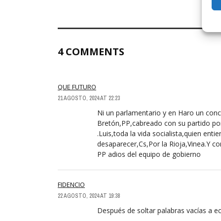
4 COMMENTS
QUE FUTURO
21 AGOSTO, 2024 AT 22:23
Ni un parlamentario y en Haro un conce
Bretón,PP,cabreado con su partido porq
.Luis,toda la vida socialista,quien en
desaparecer,Cs,Por la Rioja,Vinea.Y co
PP adios del equipo de gobierno
FIDENCIO
22 AGOSTO, 2024 AT 19:38
Después de soltar palabras vacías a ec