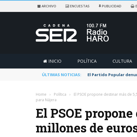
ARCHIVO
ENCUESTAS
PUBLICIDAD
E
INICIO
POLÍTICA
CULTURA
ÚLTIMAS NOTICIAS:
El Partido Popular denu
Home
›
Política
›
El PSOE propone destinar más de 5,
para Nájera
El PSOE propone 
millones de euros