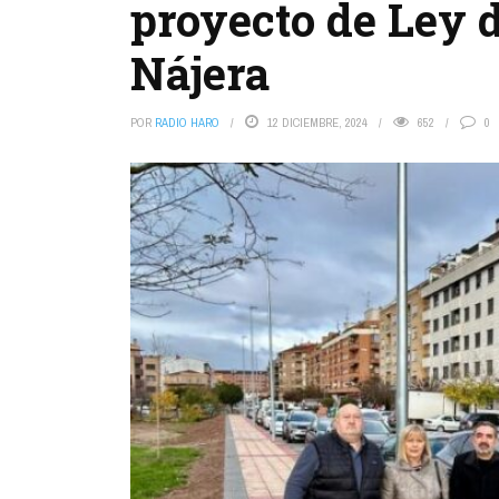
proyecto de Ley 
Nájera
POR
RADIO HARO
12 DICIEMBRE, 2024
652
0