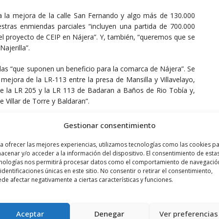
 la mejora de la calle San Fernando y algo más de 130.000
estras enmiendas parciales “incluyen una partida de 700.000
 el proyecto de CEIP en Nájera”. Y, también, “queremos que se
ajerilla”.
das “que suponen un beneficio para la comarca de Nájera”. Se
mejora de la LR-113 entre la presa de Mansilla y Villavelayo,
e la LR 205 y la LR 113 de Badaran a Baños de Rio Tobía y,
 Villar de Torre y Baldaran”.
ue “hemos presentado enmiendas para centros educativos en
Gestionar consentimiento
das para prevención de avenidas en Huércanos, Uruñuela,
orar las gradas del campo de fútbol de Anguiano”.
a ofrecer las mejores experiencias, utilizamos tecnologías como las cookies p
acenar y/o acceder a la información del dispositivo. El consentimiento de esta
nologías nos permitirá procesar datos como el comportamiento de navegació
en el Ayuntamiento de Nájera, Fernando Sáenz, ha pedido al
 identificaciones únicas en este sitio. No consentir o retirar el consentimiento,
porque son positivas para el desarrollo económico y social
de afectar negativamente a ciertas características y funciones.
Aceptar
Denegar
Ver preferencias