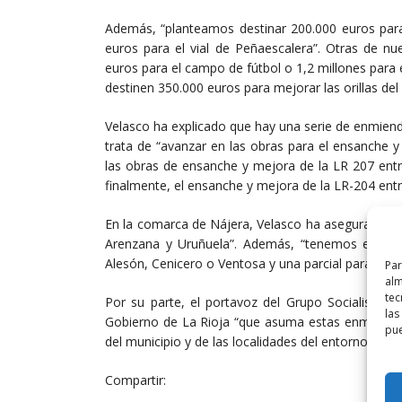
Además, “planteamos destinar 200.000 euros para
euros para el vial de Peñaescalera”. Otras de nu
euros para el campo de fútbol o 1,2 millones para
destinen 350.000 euros para mejorar las orillas del N
Velasco ha explicado que hay una serie de enmien
trata de “avanzar en las obras para el ensanche y 
las obras de ensanche y mejora de la LR 207 entr
finalmente, el ensanche y mejora de la LR-204 entre
En la comarca de Nájera, Velasco ha asegurado q
Arenzana y Uruñuela”. Además, “tenemos enmien
Alesón, Cenicero o Ventosa y una parcial para mej
Par
alm
tec
Por su parte, el portavoz del Grupo Socialista 
las
Gobierno de La Rioja “que asuma estas enmiendas 
pue
del municipio y de las localidades del entorno”.
Compartir: