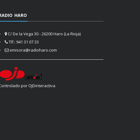
RADIO HARO
C/ De la Vega 30 - 26200 Haro (La Rioja)
Tlf.: 941 31 07 33
emisora@radioharo.com
Controlado por OJDinteractiva