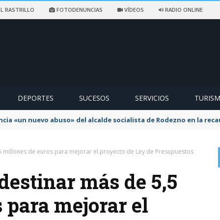
L RASTRILLO
FOTODENUNCIAS
VÍDEOS
RADIO ONLINE
DEPORTES
SUCESOS
SERVICIOS
TURIS
ncia «un nuevo abuso» del alcalde socialista de Rodezno en la reca
5 millones de euros para mejorar el proyecto de Ley de Presupuestos
destinar más de 5,5
 para mejorar el