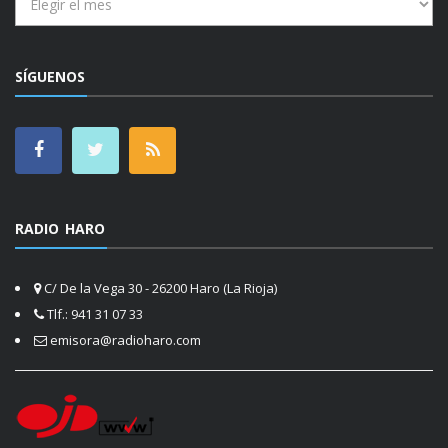
SÍGUENOS
RADIO HARO
C/ De la Vega 30 - 26200 Haro (La Rioja)
Tlf.: 941 31 07 33
emisora@radioharo.com