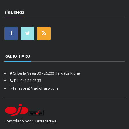
SÍGUENOS
RADIO HARO
C/ De la Vega 30 - 26200 Haro (La Rioja)
Tlf.: 941 31 07 33
emisora@radioharo.com
Controlado por OJDinteractiva