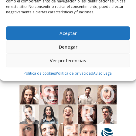
como el comportamiento de navegación o las identificaciones únicas
Notificarme vía correo electrónico cuando el comentario sea
en este sitio. No consentir o retirar el consentimiento, puede afectar
aprobado.
negativamente a ciertas características y funciones.
Este sitio usa Akismet para reducir el spam.
Aprende
cómo se procesan los datos de tus comentarios.
Aceptar
Denegar
PUBLICIDAD
Ver preferencias
Política de cookies
Política de privacidad
Aviso Legal