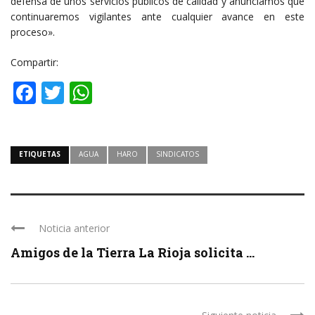
defensa de unos servicios públicos de calidad y anunciamos que
continuaremos vigilantes ante cualquier avance en este
proceso».
Compartir:
Facebook
Twitter
WhatsApp
ETIQUETAS
AGUA
HARO
SINDICATOS
Noticia anterior
Amigos de la Tierra La Rioja solicita ...