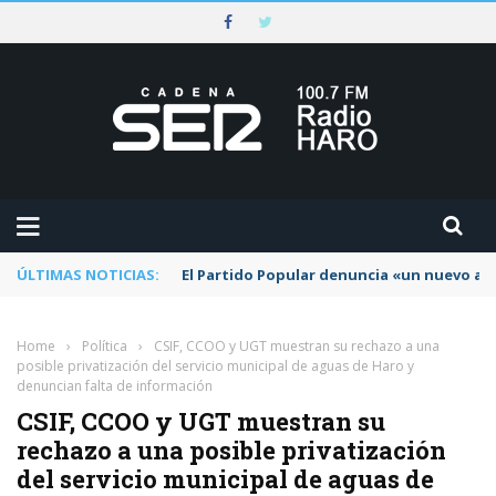
ÚLTIMAS NOTICIAS:
El Partido Popular denuncia «un nuevo abu
Home
›
Política
›
CSIF, CCOO y UGT muestran su rechazo a una
posible privatización del servicio municipal de aguas de Haro y
denuncian falta de información
CSIF, CCOO y UGT muestran su
rechazo a una posible privatización
del servicio municipal de aguas de