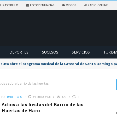
L RASTRILLO
FOTODENUNCIAS
VÍDEOS
RADIO ONLINE
DEPORTES
SUCESOS
SERVICIOS
TURIS
flauta abre el programa musical de la Catedral de Santo Domingo 
icias sobre barrio de las huertas
POR
RADIO HARO
28 JULIO, 2026
579
1
on
JARRERO
7 AGOSTO, 2026
Adiós a las fiestas del Barrio de las
El miedo que nos meten con el eclipse, en 1999 hubo otro
Huertas de Haro
por la mañana, duro ...