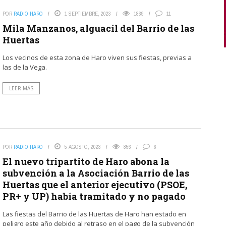
POR
RADIO HARO
1 SEPTIEMBRE, 2023
1869
11
Mila Manzanos, alguacil del Barrio de las
Huertas
Los vecinos de esta zona de Haro viven sus fiestas, previas a
las de la Vega.
LEER MÁS
POR
RADIO HARO
5 AGOSTO, 2023
856
6
El nuevo tripartito de Haro abona la
subvención a la Asociación Barrio de las
Huertas que el anterior ejecutivo (PSOE,
PR+ y UP) había tramitado y no pagado
Las fiestas del Barrio de las Huertas de Haro han estado en
peligro este año debido al retraso en el pago de la subvención