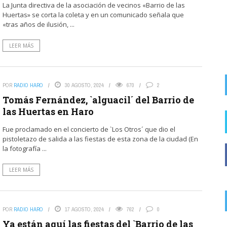
La Junta directiva de la asociación de vecinos «Barrio de las
Salud recuerda que mirar directamente al
Huertas» se corta la coleta y en un comunicado señala que
eclipse solar sin protección homologada puede
«tras años de ilusión, ...
provocar lesiones irreversibles en ...
LEER MÁS
POR
RADIO HARO
30 AGOSTO, 2024
670
2
Tomás Fernández, `alguacil´ del Barrio de
las Huertas en Haro
Fue proclamado en el concierto de `Los Otros´ que dio el
pistoletazo de salida a las fiestas de esta zona de la ciudad (En
la fotografía ...
LEER MÁS
POR
RADIO HARO
17 AGOSTO, 2024
762
0
Ya están aquí las fiestas del `Barrio de las