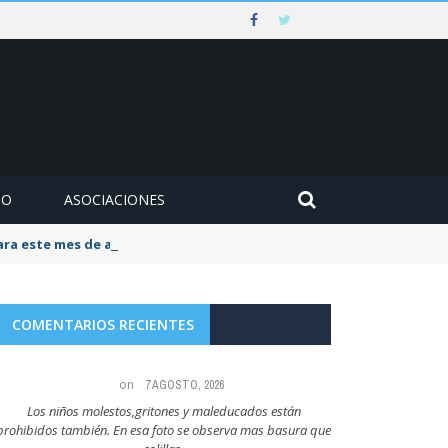
MO
ASOCIACIONES
para este mes de agosto
COMENTARIOS RECIENTES
on
7 AGOSTO, 2026
Los niños molestos,gritones y maleducados están
Todo el mundo sabe qu
prohibidos también. En esa foto se observa mas basura que
q