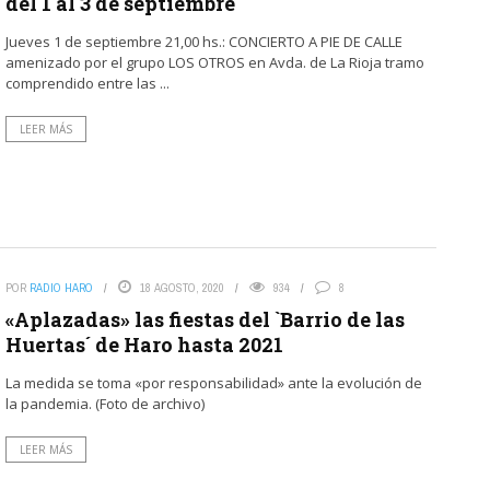
del 1 al 3 de septiembre
Jueves 1 de septiembre 21,00 hs.: CONCIERTO A PIE DE CALLE
amenizado por el grupo LOS OTROS en Avda. de La Rioja tramo
comprendido entre las ...
LEER MÁS
POR
RADIO HARO
18 AGOSTO, 2020
934
8
«Aplazadas» las fiestas del `Barrio de las
Huertas´ de Haro hasta 2021
La medida se toma «por responsabilidad» ante la evolución de
la pandemia. (Foto de archivo)
LEER MÁS