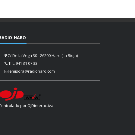
RADIO HARO
C/ De la Vega 30 - 26200 Haro (La Rioja)
Tlf.: 941 31 07 33
emisora@radioharo.com
Controlado por OJDinteractiva