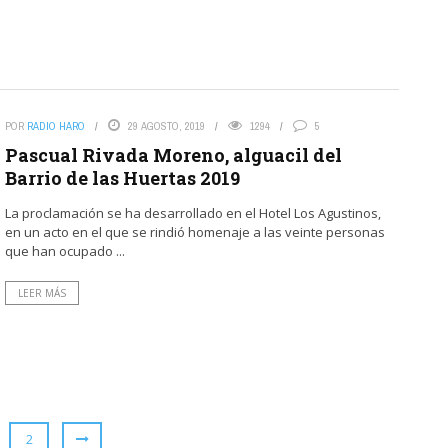
POR
RADIO HARO
29 AGOSTO, 2019
1294
5
Pascual Rivada Moreno, alguacil del
Barrio de las Huertas 2019
La proclamación se ha desarrollado en el Hotel Los Agustinos,
en un acto en el que se rindió homenaje a las veinte personas
que han ocupado ...
LEER MÁS
2