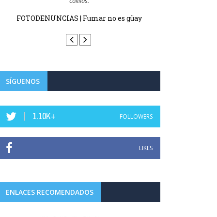
colillas.
FOTODENUN
FOTODENUNCIAS | Fumar no es güay
SÍGUENOS
1.10K+
FOLLOWERS
LIKES
ENLACES RECOMENDADOS