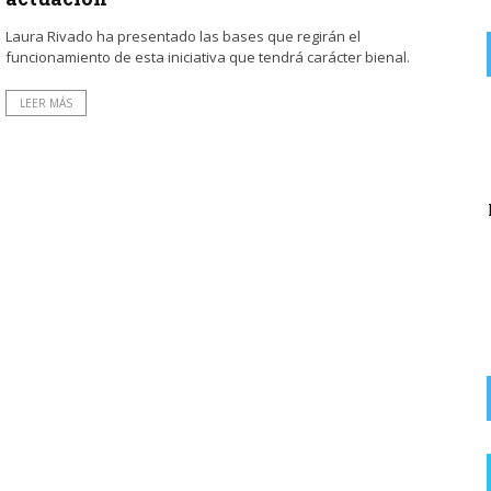
Laura Rivado ha presentado las bases que regirán el
funcionamiento de esta iniciativa que tendrá carácter bienal.
LEER MÁS
on
EX SOCIALISTA
6 AGOSTO, 2026
Lo que queda del Psoe a lo suyo. La lio yo y la culpa de los ...
El Partido Popular denuncia «un nuevo abuso»
del alcalde socialista de Rodezno en la
recaudación de ...