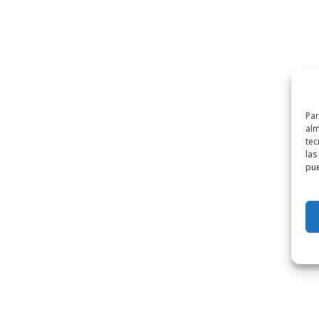
Par
alm
tec
las
pue