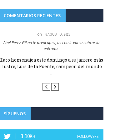
COMENTARIOS RECIENTES
on
6 AGOSTO, 2026
Abel Pérez Gil no te preocupes, a el no le van a cobrar la
Maria Angeles Lugel
entrada.
RUBIAL
Haro homenajea este domingo a su jarrero más
Haro homenajea 
ilustre, Luis de la Fuente, campeón del mundo
ilustre, Luis d
...
SÍGUENOS
1.10K+
FOLLOWERS