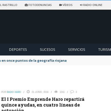
L RASTRILLO
FOTODENUNCIAS
VÍDEOS
RADIO ONLINE
DEPORTES
SUCESOS
SERVICIOS
TURIS
 en once puntos de la geografía riojana
POR
RADIO HARO
21 JUNIO, 2016
1241
3
El I Premio Emprende Haro repartirá
quince ayudas, en cuatro líneas de
actuación