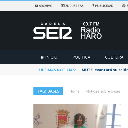
ARCHIVO
ENCUESTAS
PUBLICIDAD
E
INICIO
POLÍTICA
CULTURA
ÚLTIMAS NOTICIAS:
MUTE levantará su telón
TAG: BASES
Home
›
Noticias sobre bases