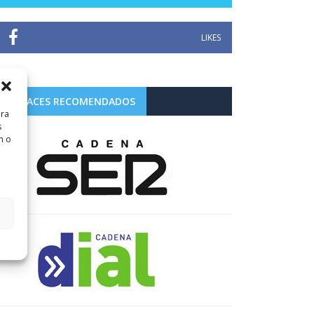
LIKES
ENLACES RECOMENDADOS
ara
s
n o