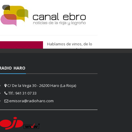
Hablamos de vinos, de lo
que nos gusta, de lo que
tenemos más cerca, de lo
que vemos cada día
cuando nos asomamos a la
RADIO HARO
vida.
Ser de Vinos
C/ De la Vega 30 - 26200 Haro (La Rioja)
Tlf.: 941 31 07 33
emisora@radioharo.com