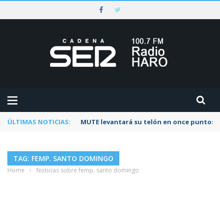
ÚLTIMAS NOTICIAS:
MUTE levantará su telón en once puntos d
TAG: FEMP. SANTO DOMINGO
Home
›
Noticias sobre femp. santo domingo