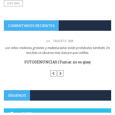
LEER MÁS
COMENTARIOS RECIENTES
on
7 AGOSTO, 2026
a,
Los niños molestos,gritones y maleducados están prohibidos también. En
esa foto se observa mas basura que colillas.
sin
FOTODENUNCIAS | Fumar no es güay
SÍGUENOS
1.10K+
FOLLOWERS