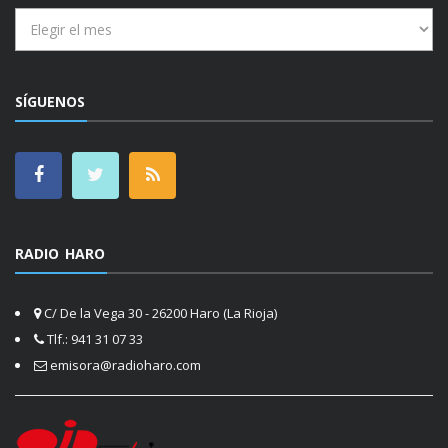
Archivos
SÍGUENOS
RADIO HARO
C/ De la Vega 30 - 26200 Haro (La Rioja)
Tlf.: 941 31 07 33
emisora@radioharo.com