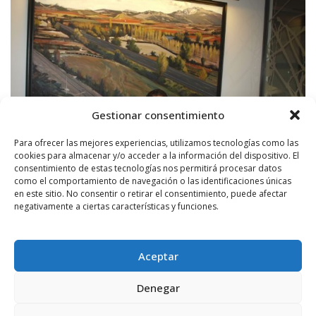
Gestionar consentimiento
Para ofrecer las mejores experiencias, utilizamos tecnologías como las
cookies para almacenar y/o acceder a la información del dispositivo. El
consentimiento de estas tecnologías nos permitirá procesar datos
como el comportamiento de navegación o las identificaciones únicas
en este sitio. No consentir o retirar el consentimiento, puede afectar
negativamente a ciertas características y funciones.
POR
RADIO HARO
10 MARZO, 2016
1567
8
El Ayuntamiento de Haro reforzará los
puntos de recogida de vidrio
Aceptar
En concreto se van a instalar quince contenedores tipo iglú en varias
zonas de Haro, y otros seis “cubre buzones” en la Herradura, para
Denegar
facilitar el ...