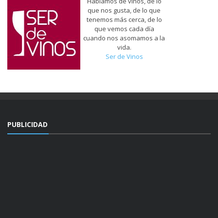
Hablamos de vinos, de lo
que nos gusta, de lo que
tenemos más cerca, de lo
que vemos cada día
cuando nos asomamos a la
vida.
Ser de Vinos
PUBLICIDAD