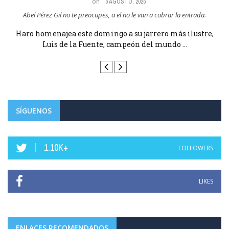
on
6 AGOSTO, 2026
Abel Pérez Gil no te preocupes, a el no le van a cobrar la entrada.
Maria An
ro homenajea este domingo a su jarrero más ilustre,
Haro h
Luis de la Fuente, campeón del mundo ...
SÍGUENOS
1.10K+
FOLLOWERS
LIKES
ENLACES RECOMENDADOS