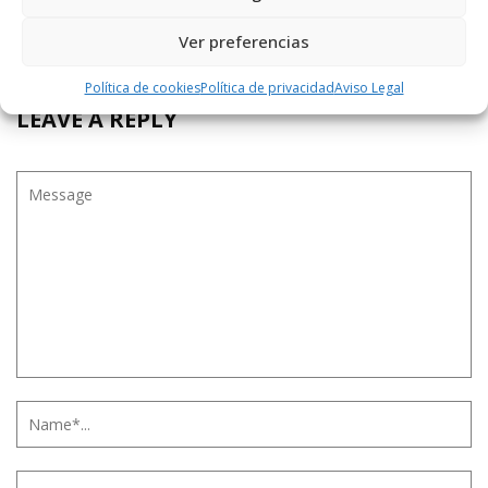
España y todavía nos sobrará para exportar, ¡joder
que brut!, numérica o matemáticamente hablando
Ver preferencias
de basura.
Política de cookies
Política de privacidad
Aviso Legal
LEAVE A REPLY