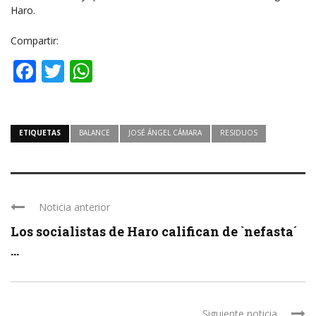
Haro.
Compartir:
Facebook
Twitter
WhatsApp
ETIQUETAS
BALANCE
JOSÉ ÁNGEL CÁMARA
RESIDUOS
Noticia anterior
Los socialistas de Haro califican de `nefasta´
...
Siguiente noticia