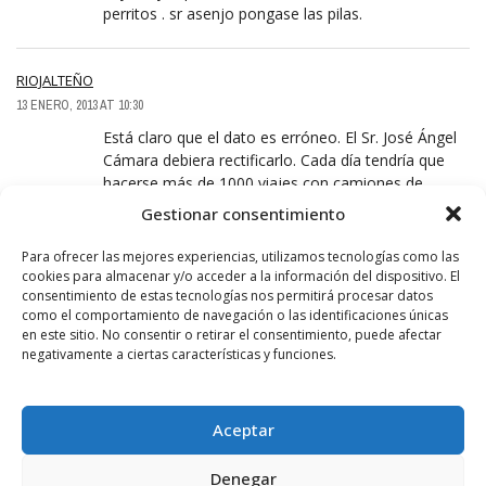
perritos . sr asenjo pongase las pilas.
RIOJALTEÑO
13 ENERO, 2013 AT 10:30
Está claro que el dato es erróneo. El Sr. José Ángel
Cámara debiera rectificarlo. Cada día tendría que
hacerse más de 1000 viajes con camiones de
basura para su recogida.
Gestionar consentimiento
Reconocer los errores es muy sano.
Para ofrecer las mejores experiencias, utilizamos tecnologías como las
cookies para almacenar y/o acceder a la información del dispositivo. El
ALUMNO 1
consentimiento de estas tecnologías nos permitirá procesar datos
como el comportamiento de navegación o las identificaciones únicas
14 ENERO, 2013 AT 19:40
en este sitio. No consentir o retirar el consentimiento, puede afectar
ALERTA, si lo ves denuncia en el Ayuntamiento, que
negativamente a ciertas características y funciones.
es dónde hay que denunciar éstos casos, aquí no
hacen daño, además de eso, habrá que pensar que
como se recojan todas las mierdas de perros y se
Aceptar
incrmenten en la cifra de toneladas que ha dicho
Cámara, vamos a abonar todos los campos de
Denegar