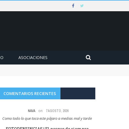
MO
ASOCIACIONES
COMENTARIOS RECIENTES
on
NAVA
7 AGOSTO, 2026
Como todo lo que toca este pájaro a medias mal y tarde
Abel Pérez Gil no t
FOTODENUNCIAS | El parque de siempre