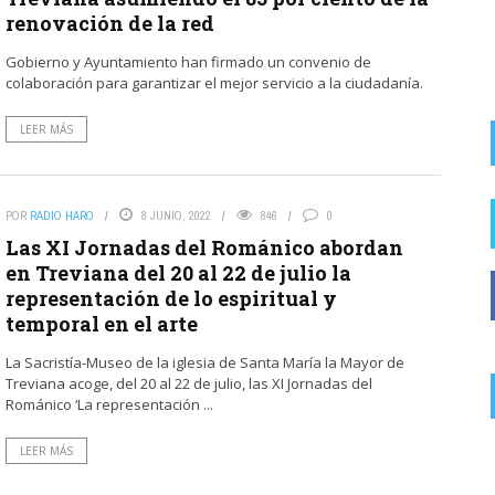
renovación de la red
memoria y de rigor sobre ...
Gobierno y Ayuntamiento han firmado un convenio de
colaboración para garantizar el mejor servicio a la ciudadanía.
LEER MÁS
POR
RADIO HARO
8 JUNIO, 2022
846
0
Las XI Jornadas del Románico abordan
en Treviana del 20 al 22 de julio la
representación de lo espiritual y
temporal en el arte
La Sacristía-Museo de la iglesia de Santa María la Mayor de
Treviana acoge, del 20 al 22 de julio, las XI Jornadas del
Románico ‘La representación ...
LEER MÁS