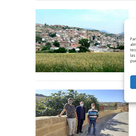
Par
alm
tec
las
pue