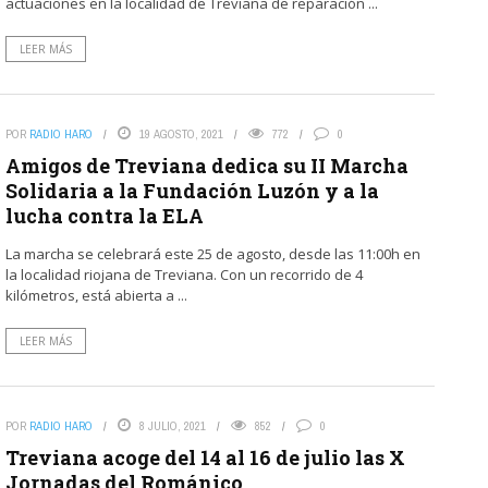
actuaciones en la localidad de Treviana de reparación ...
LEER MÁS
POR
RADIO HARO
19 AGOSTO, 2021
772
0
Amigos de Treviana dedica su II Marcha
Solidaria a la Fundación Luzón y a la
lucha contra la ELA
La marcha se celebrará este 25 de agosto, desde las 11:00h en
la localidad riojana de Treviana. Con un recorrido de 4
kilómetros, está abierta a ...
LEER MÁS
POR
RADIO HARO
8 JULIO, 2021
852
0
Treviana acoge del 14 al 16 de julio las X
Jornadas del Románico