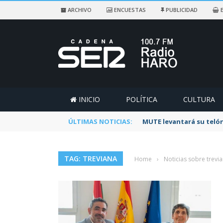
ARCHIVO
ENCUESTAS
PUBLICIDAD
E
INICIO
POLÍTICA
CULTURA
ÚLTIMAS NOTICIAS:
Rescatado un ciclista a
TAG: TREVIANA
Home
›
Noticias sobre trevi