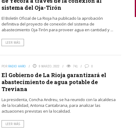
de Yécora a través de la conexión al
sistema del Oja-Tirón
El Boletín Oficial de La Rioja ha publicado la aprobación
definitiva del proyecto de conexión del sistema de
abastecimiento Oja-Tirón para proveer agua en cantidad y ...
LEER MÁS
POR
RADIO HARO
9 MARZO, 2022
741
0
El Gobierno de La Rioja garantizará el
abastecimiento de agua potable de
Treviana
La presidenta, Concha Andreu, se ha reunido con la alcaldesa
de la localidad, Antonia Cantabrana, para analizar las
actuaciones previstas en la localidad.
LEER MÁS