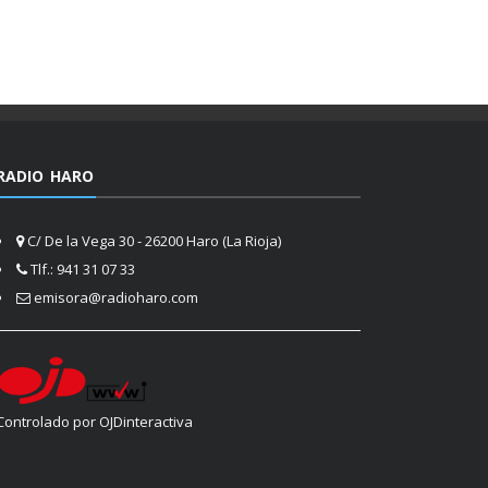
RADIO HARO
C/ De la Vega 30 - 26200 Haro (La Rioja)
Tlf.: 941 31 07 33
emisora@radioharo.com
Controlado por OJDinteractiva