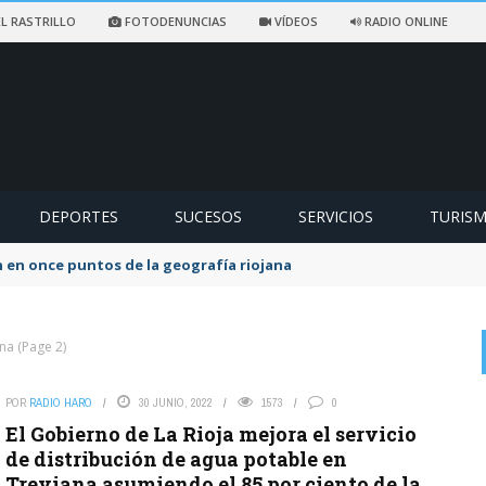
L RASTRILLO
FOTODENUNCIAS
VÍDEOS
RADIO ONLINE
DEPORTES
SUCESOS
SERVICIOS
TURIS
ccidentado en un sendero de Ezcaray
ana
(Page 2)
POR
RADIO HARO
30 JUNIO, 2022
1573
0
on
EX SOCIALISTA
6 AGOSTO, 2026
El Gobierno de La Rioja mejora el servicio
Como me engañaron estos del Psoe. Ya no cuela
de distribución de agua potable en
Treviana asumiendo el 85 por ciento de la
El PP acusa a los socialistas de Haro de falta de