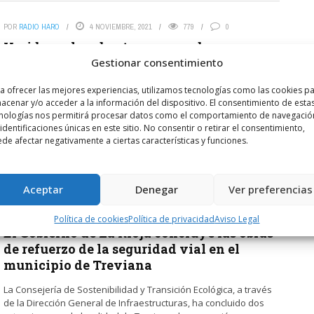
POR
RADIO HARO
4 NOVIEMBRE, 2021
779
0
Herido un hombre tras caerse de una
motocicleta en Treviana
Gestionar consentimiento
Varios particulares alertan a SOS RIOJA 112 de la caída de una
a ofrecer las mejores experiencias, utilizamos tecnologías como las cookies p
motocicleta en un camino cercano a la localidad de Treviana.
acenar y/o acceder a la información del dispositivo. El consentimiento de esta
Trasladan al conductor de ...
nologías nos permitirá procesar datos como el comportamiento de navegació
 identificaciones únicas en este sitio. No consentir o retirar el consentimiento,
de afectar negativamente a ciertas características y funciones.
LEER MÁS
Aceptar
Denegar
Ver preferencias
POR
RADIO HARO
8 OCTUBRE, 2021
716
0
Política de cookies
Política de privacidad
Aviso Legal
El Gobierno de La Rioja concluye las obras
de refuerzo de la seguridad vial en el
municipio de Treviana
La Consejería de Sostenibilidad y Transición Ecológica, a través
de la Dirección General de Infraestructuras, ha concluido dos