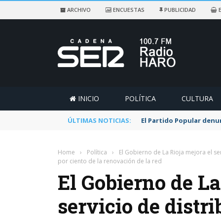
ARCHIVO
ENCUESTAS
PUBLICIDAD
E
INICIO
POLÍTICA
CULTURA
ÚLTIMAS NOTICIAS:
El Partido Popular denu
Home
›
Política
›
El Gobierno de La Rioja mejora el s
por ciento de la renovación de la red
El Gobierno de La
servicio de distr