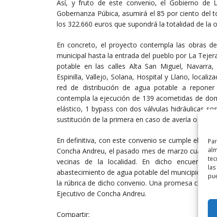
Así, y fruto de este convenio, el Gobierno de L
Gobernanza Púbica, asumirá el 85 por ciento del 
los 322.660 euros que supondrá la totalidad de la o
En concreto, el proyecto contempla las obras de
municipal hasta la entrada del pueblo por La Tejer
potable en las calles Alta San Miguel, Navarra,
Espinilla, Vallejo, Solana, Hospital y Llano, localiz
red de distribución de agua potable a reponer
contempla la ejecución de 139 acometidas de domic
elástico, 1 bypass con dos válvulas hidráulicas so
sustitución de la primera en caso de avería o man
En definitiva, con este convenio se cumple el com
Par
alm
Concha Andreu, el pasado mes de marzo cuando vis
tec
vecinas de la localidad. En dicho encuentro
las
abastecimiento de agua potable del municipio y, e
pue
la rúbrica de dicho convenio. Una promesa cumplid
Ejecutivo de Concha Andreu.
Compartir: