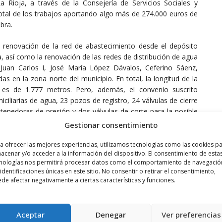
a Rioja, a través de la Consejería de Servicios Sociales y
total de los trabajos aportando algo más de 274.000 euros de
bra.
 renovación de la red de abastecimiento desde el depósito
a, así como la renovación de las redes de distribución de agua
 Juan Carlos I, José María López Dávalos, Ceferino Sáenz,
adas en la zona norte del municipio. En total, la longitud de la
 es de 1.777 metros. Pero, además, el convenio suscrito
iliarias de agua, 23 pozos de registro, 24 válvulas de cierre
stenedoras de presión y dos válvulas de corte para la posible
tenimiento, más una veintena de bocas de riego.
Gestionar consentimiento
promiso adquirido por la presidenta del Gobierno de La Rioja,
a ofrecer las mejores experiencias, utilizamos tecnologías como las cookies p
acenar y/o acceder a la información del dispositivo. El consentimiento de esta
itó Treviana y se reunió con su alcaldesa y varios vecinos y
nologías nos permitirá procesar datos como el comportamiento de navegació
, Andreu se comprometió a solucionar los problemas de
 identificaciones únicas en este sitio. No consentir o retirar el consentimiento,
n algo más de tres meses, la solución se ha materializado con
de afectar negativamente a ciertas características y funciones.
a que ratifica el cambio de políticas y forma de gobernar del
Aceptar
Denegar
Ver preferencias