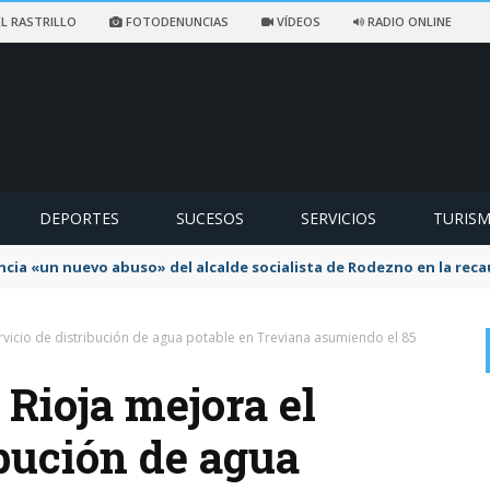
L RASTRILLO
FOTODENUNCIAS
VÍDEOS
RADIO ONLINE
DEPORTES
SUCESOS
SERVICIOS
TURIS
ncia «un nuevo abuso» del alcalde socialista de Rodezno en la reca
ervicio de distribución de agua potable en Treviana asumiendo el 85
 Rioja mejora el
ibución de agua