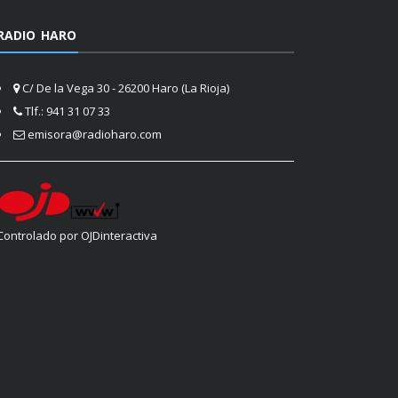
RADIO HARO
C/ De la Vega 30 - 26200 Haro (La Rioja)
Tlf.: 941 31 07 33
emisora@radioharo.com
Controlado por OJDinteractiva