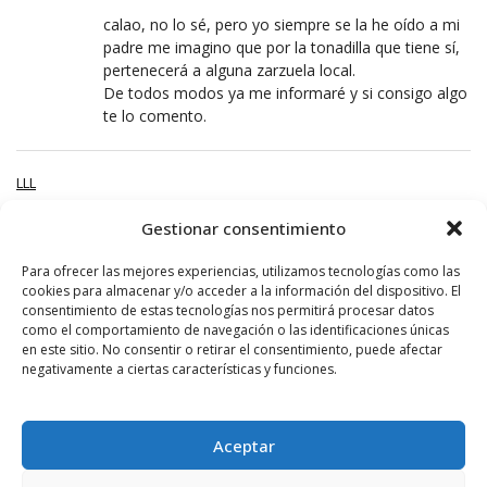
calao, no lo sé, pero yo siempre se la he oído a mi
padre me imagino que por la tonadilla que tiene sí,
pertenecerá a alguna zarzuela local.
De todos modos ya me informaré y si consigo algo
te lo comento.
LLL
26 AGOSTO, 2011 AT 11:26
Gestionar consentimiento
El responsable de Sufi basante tiene con la gestión
deportiva…
Para ofrecer las mejores experiencias, utilizamos tecnologías como las
cookies para almacenar y/o acceder a la información del dispositivo. El
consentimiento de estas tecnologías nos permitirá procesar datos
ANGUCIANA
como el comportamiento de navegación o las identificaciones únicas
en este sitio. No consentir o retirar el consentimiento, puede afectar
27 AGOSTO, 2011 AT 07:21
negativamente a ciertas características y funciones.
eL «responsable de sufi» ES POLIVALENTE,
RESPONSABLE DE SUFI, PRESIDENTE DEL
HARO,CONCEJAL,…. Y NO SE CUANTAS COSAS
Aceptar
MAS, Y POR LO QUE PARECE ULTIMAMENTE NO
SE LE DA BIEN NINGUNA, TODO LO QUE HACE LO