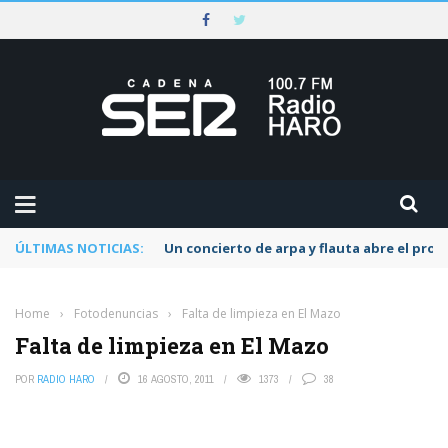
ÚLTIMAS NOTICIAS:
Un concierto de arpa y flauta abre el pr
Home
›
Fotodenuncias
›
Falta de limpieza en El Mazo
Falta de limpieza en El Mazo
POR
RADIO HARO
16 AGOSTO, 2011
1373
38