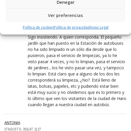
Denegar
HACE MAL……..HARO ESTA MUY SUCIO
Ver preferencias
A QUIEN CORRESPONDA
Política de cookies
Política de privacidad
Aviso Legal
27 AGOSTO, 2011 AT 10:38
Sigo insistiendo. A quien corresponda. El pequeño
jardín que han puesto en la Estación de autobuses
no ha sido limpiado ni un sólo día desde que lo
pusieron, pasa el servicio de limpiezas, ya lo he
visto pasar 4 veces, y no lo limpian, pasa el servicio
de jardines , los he visto pasar una vez, y tampoco
lo limpian. Está claro que a alguno de los dos les
corresponderá su limpieza, ¿No?. Está lleno de
latas, bolsas, papeles, etc y pudiendo estar bien
está muy sucio y no olvidemos que es lo primero y
lo último que ven los visitantes de la ciudad de Haro
cuando llegan a nuestra ciudad en autobús.
ANTONIA
27 AGOSTO, 2011 AT 11:27