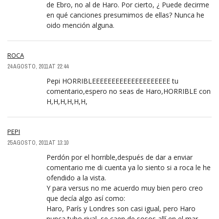
de Ebro, no al de Haro. Por cierto, ¿ Puede decirme
en qué canciones presumimos de ellas? Nunca he
oido mención alguna.
ROCA
24 AGOSTO, 2011 AT 22:44
Pepi HORRIBLEEEEEEEEEEEEEEEEEEEE tu
comentario,espero no seas de Haro,HORRIBLE con
H,H,H,H,H,H,
PEPI
25 AGOSTO, 2011 AT 13:10
Perdón por el horrible,después de dar a enviar
comentario me di cuenta ya lo siento si a roca le he
ofendido a la vista.
Y para versus no me acuerdo muy bien pero creo
que decía algo así como:
Haro, París y Londres son casi igual, pero Haro
nunca tubo rival, se caen de sosos allí en el mar