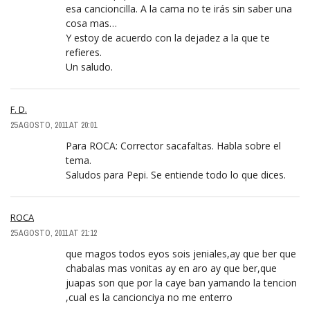
esa cancioncilla. A la cama no te irás sin saber una
cosa mas…
Y estoy de acuerdo con la dejadez a la que te
refieres.
Un saludo.
F. D.
25 AGOSTO, 2011 AT 20:01
Para ROCA: Corrector sacafaltas. Habla sobre el
tema.
Saludos para Pepi. Se entiende todo lo que dices.
ROCA
25 AGOSTO, 2011 AT 21:12
que magos todos eyos sois jeniales,ay que ber que
chabalas mas vonitas ay en aro ay que ber,que
juapas son que por la caye ban yamando la tencion
,cual es la cancionciya no me enterro