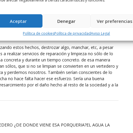
de afectar negativamente a ciertas características y funciones.
le la situación del Tirón, el ayuntamiento debería limpiarlo
y no hacer nada, y sinceramente los cerdos que hacen eso
dejan, en su casa, a ver si les gusta.
Aceptar
Denegar
Ver preferencias
Política de cookies
Política de privacidad
Aviso Legal
zando estos hechos, destrozar algo, manchar, etc, a pesar
s a realizar servicios de reparación y limpieza no sólo de lo
na concreta y durante un tiempo concreto. de esa manera
an sólos, que si no se limpian se convierten en un vertedero y
za y perdemos nosotros. También serían conscientes de lo
cha no hace falta hacer ese esfuerzo. Sería una buena
resarcimiento por el daño hecho al resto de la sociedad y a la
EDERO ¿DE DONDE VIENE ESA PORQUERIA?EL AGUA LA