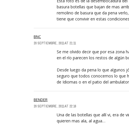
Esta foto es de la desembocadura del c
basura botellas que bajan de mas arr
remolino de basura que da pena verlo,
tiene que convivir en estas condicione
BNC
20 SEPTIEMBRE, 2011 AT 21:11
Se me olvido decir que por esa zona h
en el río parecen los restos de algún b
Desde luego da pena lo que algunos j
seguro que todos conocemos lo que hac
de Idiomas o en el patio del ambulator
BENDER
20 SEPTIEMBRE, 2011 AT 22:16
Una de las botellas que allí vi, era d
quieren mas ala, al agua…