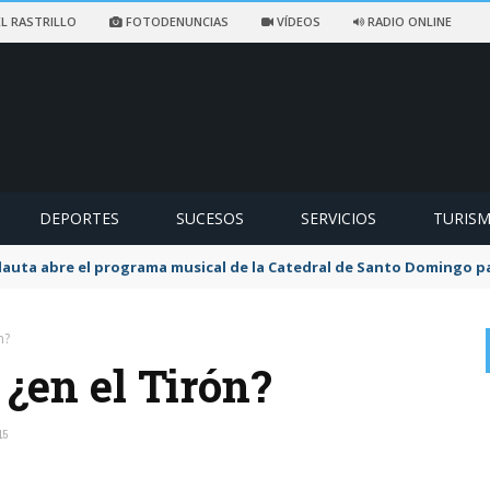
L RASTRILLO
FOTODENUNCIAS
VÍDEOS
RADIO ONLINE
DEPORTES
SUCESOS
SERVICIOS
TURIS
flauta abre el programa musical de la Catedral de Santo Domingo 
n?
¿en el Tirón?
15