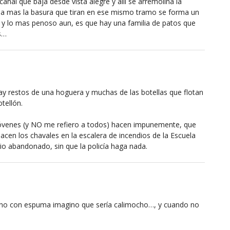
anal que baja desde vista alegre y allí se arremolina la
iba mas la basura que tiran en ese mismo tramo se forma un
 y lo mas penoso aun, es que hay una familia de patos que
s…
ay restos de una hoguera y muchas de las botellas que flotan
otellón.
óvenes (y NO me refiero a todos) hacen impunemente, que
en los chavales en la escalera de incendios de la Escuela
io abandonado, sin que la policía haga nada.
e vino con espuma imagino que sería calimocho…, y cuando no