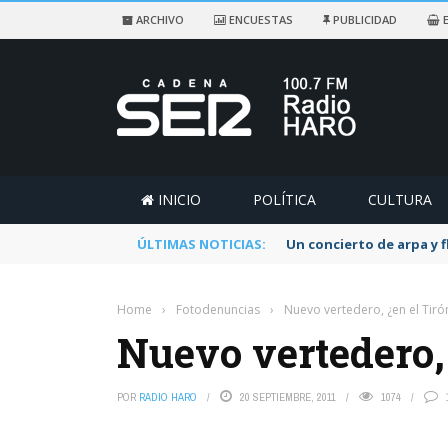
ARCHIVO
ENCUESTAS
PUBLICIDAD
E
INICIO
POLÍTICA
CULTURA
ÚLTIMAS NOTICIAS:
Un concierto de arpa y 
Home
›
Fotodenuncias
›
Nuevo vertedero, ¿en el Tiró
Nuevo vertedero, 
POR
RADIO HARO
20 SEPTIEMBRE, 2011
1074