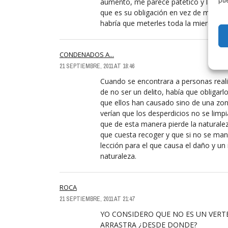
pue
aumento, me parece patético y lamentab
que es su obligación en vez de mirar 
habría que meterles toda la mierda que 
CONDENADOS A...
21 SEPTIEMBRE, 2011 AT 18:46
Cuando se encontrara a personas reali
de no ser un delito, había que obligarlo
que ellos han causado sino de una zo
verían que los desperdicios no se limpi
que de esta manera pierde la naturale
que cuesta recoger y que si no se man
lección para el que causa el daño y un 
naturaleza.
ROCA
21 SEPTIEMBRE, 2011 AT 21:47
YO CONSIDERO QUE NO ES UN VERT
ARRASTRA ¿DESDE DONDE?