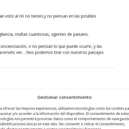
an esto al río no tienen,y no piensan en las posibles
gilancia, multas cuantiosas, agentes de paisano.
concienciación, o no piensan lo que puede ocurrir, y las
hacerselo ver… Nos podemos tirar con nuestros paisajes
Gestionar consentimiento
a ofrecer las mejores experiencias, utilizamos tecnologías como las cookies p
acenar y/o acceder a la información del dispositivo. El consentimiento de esta
nologías nos permitirá procesar datos como el comportamiento de navegació
 verlo, sinceramente la incompetencia del ayuntamiento va en
 identificaciones únicas en este sitio. No consentir o retirar el consentimiento,