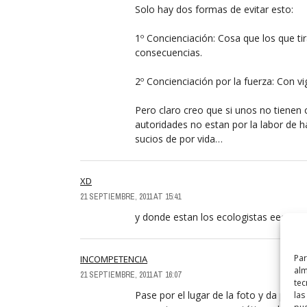
Solo hay dos formas de evitar esto:
1º Concienciación: Cosa que los que tir
consecuencias.
2º Concienciación por la fuerza: Con vi
Pero claro creo que si unos no tienen 
autoridades no estan por la labor de 
sucios de por vida…
XD
21 SEPTIEMBRE, 2011 AT 15:41
y donde estan los ecologistas eeee
Par
INCOMPETENCIA
alm
21 SEPTIEMBRE, 2011 AT 16:07
tec
Pase por el lugar de la foto y da pena
las