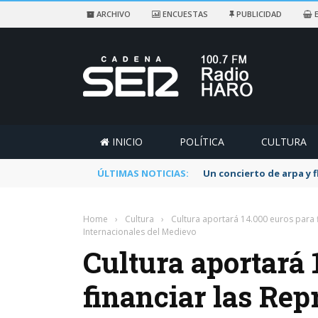
ARCHIVO
ENCUESTAS
PUBLICIDAD
E
INICIO
POLÍTICA
CULTURA
ÚLTIMAS NOTICIAS:
Un concierto de arpa y 
Home
›
Cultura
›
Cultura aportará 14.000 euros para 
Internacionales del Medievo
Cultura aportará 
financiar las Rep