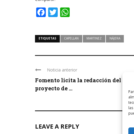
Facebook
Twitter
WhatsApp
ETIQUETAS
CAPELLAN
MARTINEZ
NÁJERA
Noticia anterior
Fomento licita la redacción del
proyecto de ...
Par
alm
tec
las
pue
LEAVE A REPLY