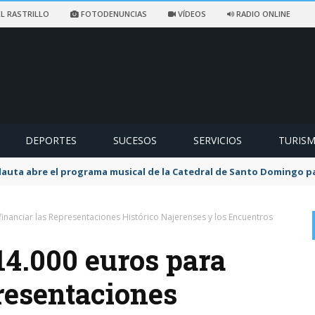
L RASTRILLO
FOTODENUNCIAS
VÍDEOS
RADIO ONLINE
DEPORTES
SUCESOS
SERVICIOS
TURIS
flauta abre el programa musical de la Catedral de Santo Domingo 
financiar las Representaciones Histórico Najerenses y los Encuentros
14.000 euros para
resentaciones