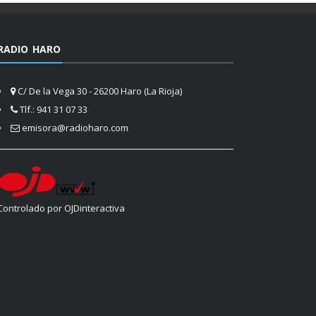
RADIO HARO
C/ De la Vega 30 - 26200 Haro (La Rioja)
Tlf.: 941 31 07 33
emisora@radioharo.com
Controlado por OJDinteractiva