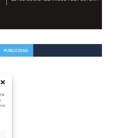
PUBLICIDAD
ara
s
n o