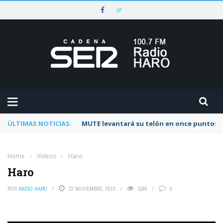
ÚLTIMAS NOTICIAS:
MUTE levantará su telón en once puntos d
Home
›
Vídeos
›
Haro
Haro
POR
RADIO HARO
22 NOVIEMBRE, 2013
1180
0