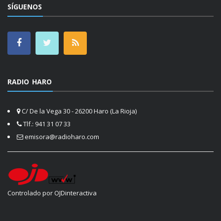
SÍGUENOS
RADIO HARO
C/ De la Vega 30 - 26200 Haro (La Rioja)
Tlf.: 941 31 07 33
emisora@radioharo.com
Controlado por OJDinteractiva