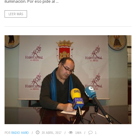
iluminación. Por eso pide al ...
LEER MÁS
POR
RADIO HARO
20 ABRIL, 2017
1464
1