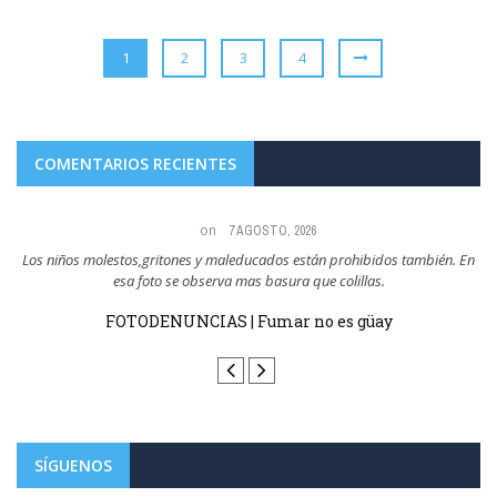
1
2
3
4
COMENTARIOS RECIENTES
on
7 AGOSTO, 2026
En
Todo el mundo sabe quién tira las colillas al suelo y son los que ejemplo
tienen ...
FOTODENUNCIAS | Fumar no es güay
SÍGUENOS