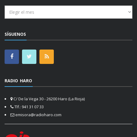
Archivos
SÍGUENOS
RADIO HARO
C/ De la Vega 30 - 26200 Haro (La Rioja)
Tlf.: 941 31 07 33
emisora@radioharo.com