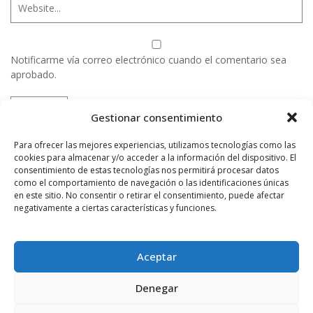
Notificarme vía correo electrónico cuando el comentario sea
aprobado.
Este sitio usa Akismet para reducir el spam.
Aprende
Gestionar consentimiento
cómo se procesan los datos de tus comentarios.
Para ofrecer las mejores experiencias, utilizamos tecnologías como las
cookies para almacenar y/o acceder a la información del dispositivo. El
consentimiento de estas tecnologías nos permitirá procesar datos
PUBLICIDAD
como el comportamiento de navegación o las identificaciones únicas
en este sitio. No consentir o retirar el consentimiento, puede afectar
negativamente a ciertas características y funciones.
Aceptar
Denegar