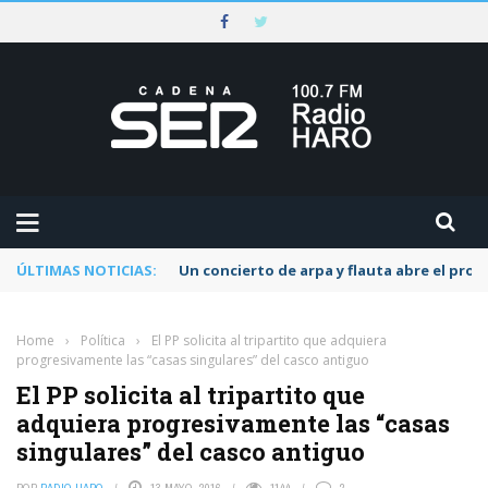
ÚLTIMAS NOTICIAS:
Un concierto de arpa y flauta abre el pr
Home
›
Política
›
El PP solicita al tripartito que adquiera
progresivamente las “casas singulares” del casco antiguo
El PP solicita al tripartito que
adquiera progresivamente las “casas
singulares” del casco antiguo