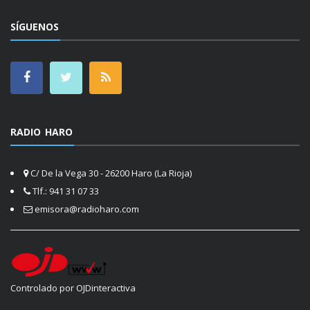
SÍGUENOS
RADIO HARO
C/ De la Vega 30 - 26200 Haro (La Rioja)
Tlf.: 941 31 07 33
emisora@radioharo.com
Controlado por OJDinteractiva