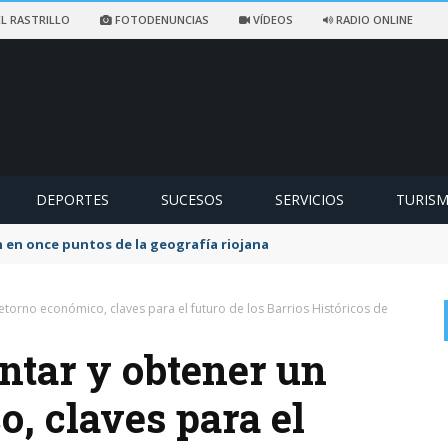
L RASTRILLO
FOTODENUNCIAS
VÍDEOS
RADIO ONLINE
DEPORTES
SUCESOS
SERVICIOS
TURIS
ccidentado en un sendero de Ezcaray
etorno económico, claves para el futuro de los Barrios Históricos de
ntar y obtener un
, claves para el