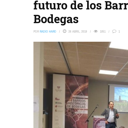
futuro de los Bar
Bodegas
POR
RADIO HARO
26 ABRIL, 2019
1051
1