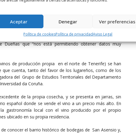
de afectar negativamente a ciertas características y funciones.
 de Bodegas y Cuevas (cuevas vivienda empleadas antaño por
ín Rincón, ha explicado que se trata de una iniciativa privada
monio, para promoverlo como recurso turístico capaz de crear
Aceptar
Denegar
Ver preferencias
para sensibilizar a autoridades y propietarios de la necesidad
eñas existen 178 bodegas y 94 bodegas. Para Valentín Rincón
Política de cookies
Política de privacidad
Aviso Legal
ero creemos en ello”. Una de las iniciativas está relacionada
s de Dueñas que “nos está permitiendo obtener datos muy
vinos de producción propia en el norte de Tenerife) se han
 que cuenta, tanto del favor de los lugareños, como de los
tigadora del Grupo de Estudios Territoriales del Departamento
Universidad da Coruña.
 excedente de la propia cosecha, y se presenta en jarras, sin
torio español donde se vende el vino a un precio más alto. En
 la gastronomía local con el vino producido por el propio
es ubicado en su propia residencia.
 de conocer el barrio histórico de bodegas de San Asensio y,