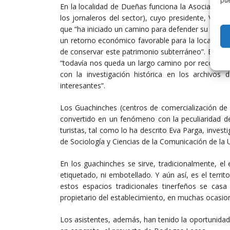
pue
En la localidad de Dueñas funciona la Asociación
los jornaleros del sector), cuyo presidente, Valent
que “ha iniciado un camino para defender su patri
un retorno económico favorable para la localidad, 
de conservar este patrimonio subterráneo”. En Du
“todavía nos queda un largo camino por recorrer, p
con la investigación histórica en los archivo
interesantes”.
Los Guachinches (centros de comercialización de 
convertido en un fenómeno con la peculiaridad de
turistas, tal como lo ha descrito Eva Parga, inves
de Sociología y Ciencias de la Comunicación de la 
En los guachinches se sirve, tradicionalmente, el
etiquetado, ni embotellado. Y aún así, es el terri
estos espacios tradicionales tinerfeños se casa
propietario del establecimiento, en muchas ocasion
Los asistentes, además, han tenido la oportunidad