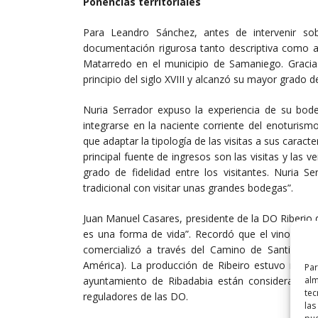
Ponencias territoriales
Para Leandro Sánchez, antes de intervenir s
documentación rigurosa tanto descriptiva como an
Matarredo en el municipio de Samaniego. Gracia
principio del siglo XVIII y alcanzó su mayor grado de
Nuria Serrador expuso la experiencia de su bodeg
integrarse en la naciente corriente del enoturis
que adaptar la tipología de las visitas a sus carac
principal fuente de ingresos son las visitas y la
grado de fidelidad entre los visitantes. Nuria S
tradicional con visitar unas grandes bodegas”.
Juan Manuel Casares, presidente de la DO Riberio de
es una forma de vida”. Recordó que el vino de Rib
comercializó a través del Camino de Santiago, 
América). La producción de Ribeiro estuvo muy 
Par
ayuntamiento de Ribadabia están consideradas e
alm
tec
reguladores de las DO.
las