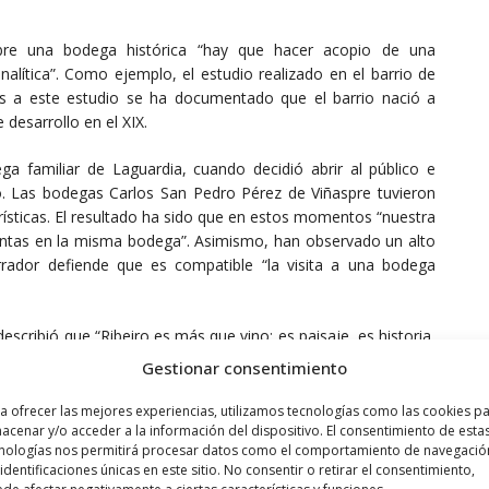
obre una bodega histórica “hay que hacer acopio de una
alítica”. Como ejemplo, el estudio realizado en el barrio de
s a este estudio se ha documentado que el barrio nació a
 desarrollo en el XIX.
a familiar de Laguardia, cuando decidió abrir al público e
mo. Las bodegas Carlos San Pedro Pérez de Viñaspre tuvieron
terísticas. El resultado ha sido que en estos momentos “nuestra
s ventas en la misma bodega”. Asimismo, han observado un alto
errador defiende que es compatible “la visita a una bodega
scribió que “Ribeiro es más que vino: es paisaje, es historia,
eiro fue el primer vino en lograr la internacionalización (se
Gestionar consentimiento
aprovechando la cercanía al mar, y viajó con Colón hasta
ligada a los monasterios y ya en 1579 unas ordenanzas del
a ofrecer las mejores experiencias, utilizamos tecnologías como las cookies p
l antecedente directo de los reglamentos de los consejos
acenar y/o acceder a la información del dispositivo. El consentimiento de esta
nologías nos permitirá procesar datos como el comportamiento de navegació
 identificaciones únicas en este sitio. No consentir o retirar el consentimiento,