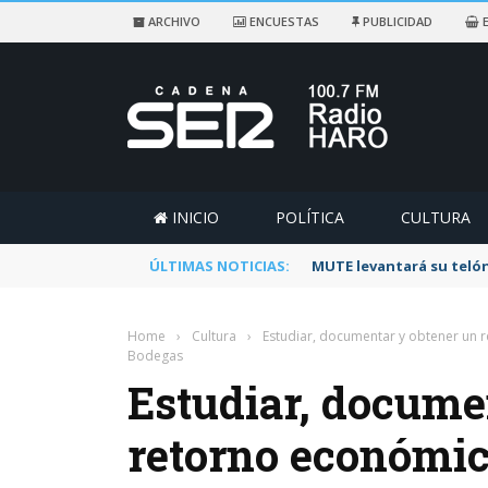
ARCHIVO
ENCUESTAS
PUBLICIDAD
E
INICIO
POLÍTICA
CULTURA
ÚLTIMAS NOTICIAS:
Rescatado un ciclista a
Home
›
Cultura
›
Estudiar, documentar y obtener un r
Bodegas
Estudiar, docume
retorno económico