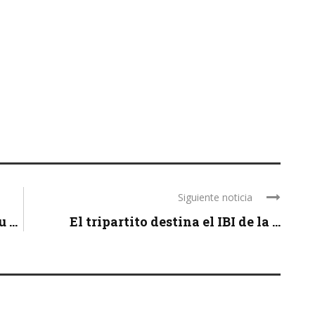
Siguiente noticia
...
El tripartito destina el IBI de la ...