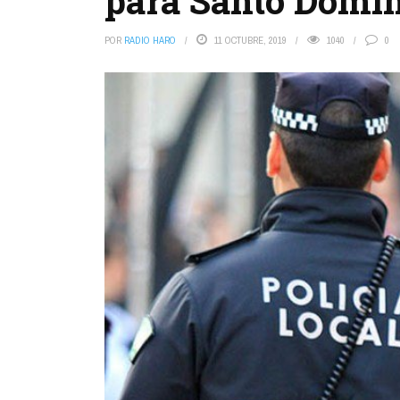
para Santo Domi
POR
RADIO HARO
11 OCTUBRE, 2019
1040
0