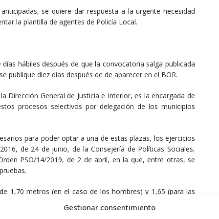
 anticipadas, se quiere dar respuesta a la urgente necesidad
tar la plantilla de agentes de Policía Local.
ce días hábiles después de que la convocatoria salga publicada
 se publique diez días después de de aparecer en el BOR.
 Dirección General de Justicia e Interior, es la encargada de
estos procesos selectivos por delegación de los municipios
esarios para poder optar a una de estas plazas, los ejercicios
2016, de 24 de junio, de la Consejería de Políticas Sociales,
 Orden PSO/14/2019, de 2 de abril, en la que, entre otras, se
 pruebas.
e 1,70 metros (en el caso de los hombres) y 1,65 (para las
es necesario contar con Bachillerato o Técnico y estar en
Gestionar consentimiento