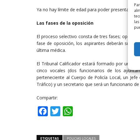
Par
Ya no hay límite de edad para poder presentarse a 
alm
tec
las
Las fases de la oposición
pue
El proceso selectivo consta de tres fases; oposición
fase de oposición, los aspirantes deberán superar
última médica.
El Tribunal Calificador estará formado por un pr
cinco vocales (dos funcionarios de los ayunta
perteneciente al Cuerpo de Policía Local, un Jefe 
Tráfico) y un secretario que será un funcionario 
Compartir:
Facebook
Twitter
WhatsApp
ETIQUETAS
POLICIAS LOCALES