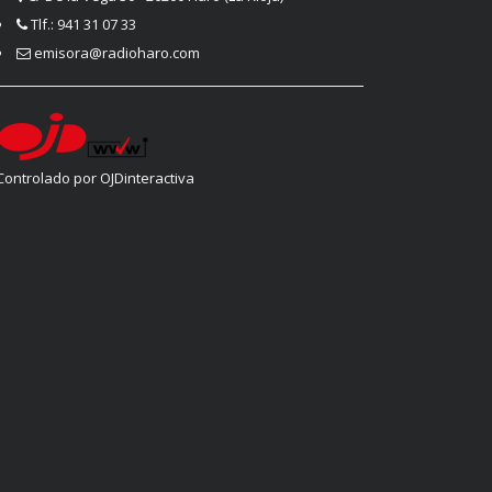
Tlf.: 941 31 07 33
emisora@radioharo.com
Controlado por OJDinteractiva