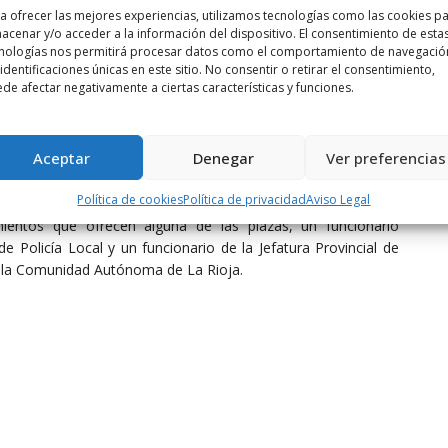
a ofrecer las mejores experiencias, utilizamos tecnologías como las cookies p
las plazas de nuevo ingreso.
acenar y/o acceder a la información del dispositivo. El consentimiento de esta
nologías nos permitirá procesar datos como el comportamiento de navegació
 identificaciones únicas en este sitio. No consentir o retirar el consentimiento,
de afectar negativamente a ciertas características y funciones.
, curso selectivo y periodo de prácticas en el municipio. En la
 las pruebas físicas, psicotécnicas, una prueba teórica y una
Aceptar
Denegar
Ver preferencias
Política de cookies
Política de privacidad
Aviso Legal
esidente (funcionario de la Comunidad Autónoma de La Rioja):
mientos que ofrecen alguna de las plazas, un funcionario
de Policía Local y un funcionario de la Jefatura Provincial de
de la Comunidad Autónoma de La Rioja.