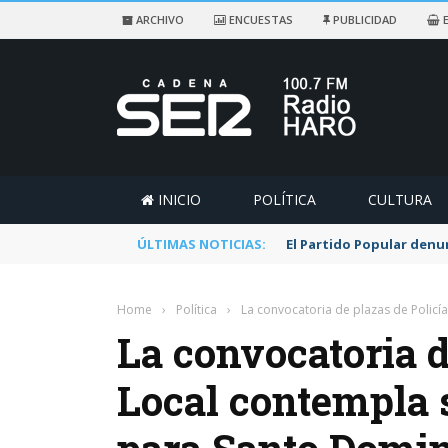
ARCHIVO
ENCUESTAS
PUBLICIDAD
E
INICIO
POLÍTICA
CULTURA
ÚLTIMAS NOTICIAS:
El Partido Popular denu
Home
›
Política
›
La convocatoria de plazas de Polic
La convocatoria d
Local contempla 