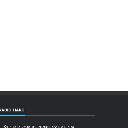
RADIO HARO
C/ De la Vega 30 - 26200 Haro (La Rioja)