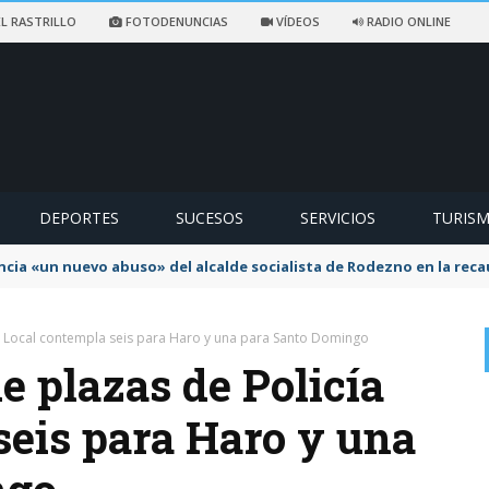
L RASTRILLO
FOTODENUNCIAS
VÍDEOS
RADIO ONLINE
DEPORTES
SUCESOS
SERVICIOS
TURIS
ncia «un nuevo abuso» del alcalde socialista de Rodezno en la reca
ía Local contempla seis para Haro y una para Santo Domingo
e plazas de Policía
seis para Haro y una