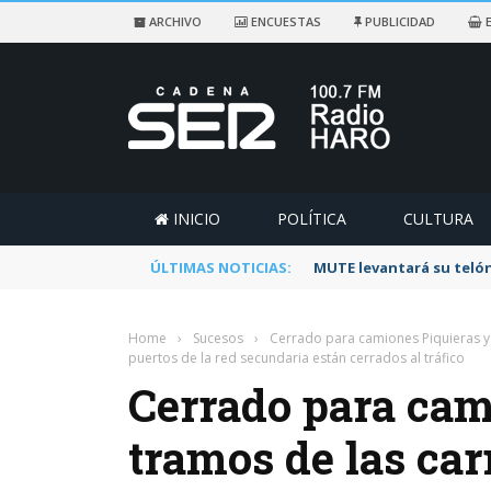
ARCHIVO
ENCUESTAS
PUBLICIDAD
E
INICIO
POLÍTICA
CULTURA
ÚLTIMAS NOTICIAS:
Rescatado un ciclista a
Home
›
Sucesos
›
Cerrado para camiones Piquieras y 
puertos de la red secundaria están cerrados al tráfico
Cerrado para cam
tramos de las car