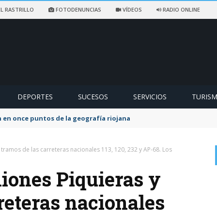
L RASTRILLO
FOTODENUNCIAS
VÍDEOS
RADIO ONLINE
DEPORTES
SUCESOS
SERVICIOS
TURIS
ccidentado en un sendero de Ezcaray
tramos de las carreteras nacionales 113, 120, 232 y AP-68. Los
iones Piquieras y
reteras nacionales