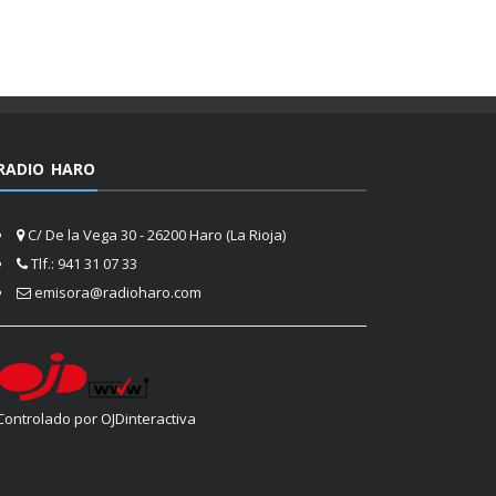
RADIO HARO
C/ De la Vega 30 - 26200 Haro (La Rioja)
Tlf.: 941 31 07 33
emisora@radioharo.com
Controlado por OJDinteractiva