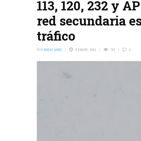
113, 120, 232 y AP
red secundaria es
tráfico
POR
RADIO HARO
9 ENERO, 2021
791
0