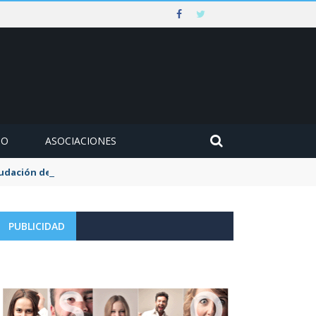
MO
ASOCIACIONES
udación de la tasa de aguas y basuras
PUBLICIDAD