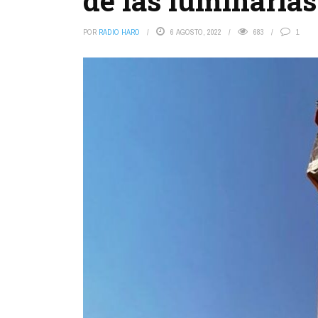
de las luminarias
POR
RADIO HARO
6 AGOSTO, 2022
683
1