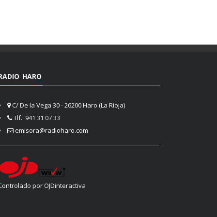
RADIO HARO
C/ De la Vega 30 - 26200 Haro (La Rioja)
Tlf.: 941 31 07 33
emisora@radioharo.com
Controlado por OJDinteractiva