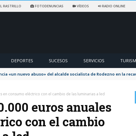
L RASTRILLO
FOTODENUNCIAS
VÍDEOS
RADIO ONLINE
DEPORTES
SUCESOS
SERVICIOS
TURIS
ncia «un nuevo abuso» del alcalde socialista de Rodezno en la reca
 en consumo eléctrico con el cambio de las luminarias a led
0.000 euros anuales
rico con el cambio