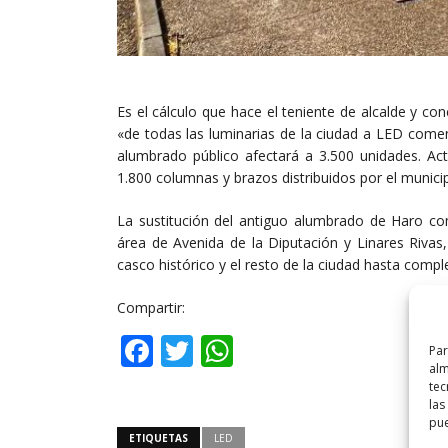
Es el cálculo que hace el teniente de alcalde y c
«de todas las luminarias de la ciudad a LED come
alumbrado público afectará a 3.500 unidades. Ac
1.800 columnas y brazos distribuidos por el municip
La sustitución del antiguo alumbrado de Haro co
área de Avenida de la Diputación y Linares Rivas
casco histórico y el resto de la ciudad hasta comple
Compartir:
Facebook
Twitter
WhatsApp
Par
alm
tec
las
pue
ETIQUETAS
LED