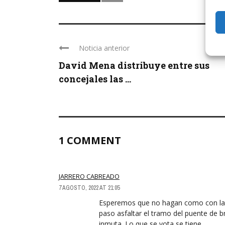
Noticia anterior
David Mena distribuye entre sus
concejales las ...
1 COMMENT
JARRERO CABREADO
7 AGOSTO, 2022 AT 21:05
Esperemos que no hagan como con las 
paso asfaltar el tramo del puente de b
inmuta. Lo que se vota se tiene.