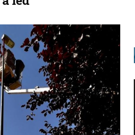
 a led