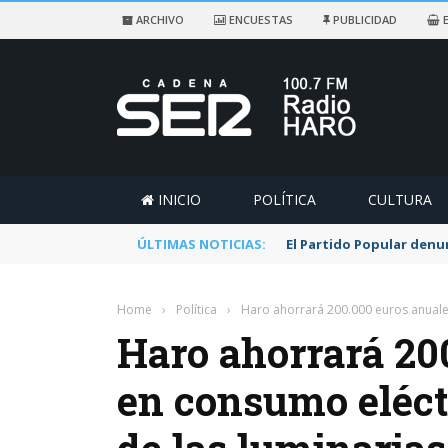
ARCHIVO
ENCUESTAS
PUBLICIDAD
E
INICIO
POLÍTICA
CULTURA
ÚLTIMAS NOTICIAS:
El Partido Popular denu
Home
›
Política
›
Haro ahorrará 200.000 euros anuales
Haro ahorrará 20
en consumo eléct