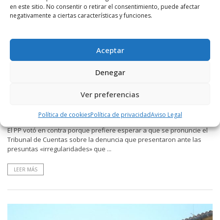
en este sitio. No consentir o retirar el consentimiento, puede afectar
negativamente a ciertas características y funciones.
Aceptar
POR
RADIO HARO
9 SEPTIEMBRE, 2021
747
3
Denegar
El tripartito de Haro aprueba destinar 2,5
millones de euros del remanente de tesorería
Ver preferencias
al cambio a led del alumbrado público de la
ciudad
Política de cookies
Política de privacidad
Aviso Legal
El PP votó en contra porque prefiere esperar a que se pronuncie el
Tribunal de Cuentas sobre la denuncia que presentaron ante las
presuntas «irregularidades» que ...
LEER MÁS