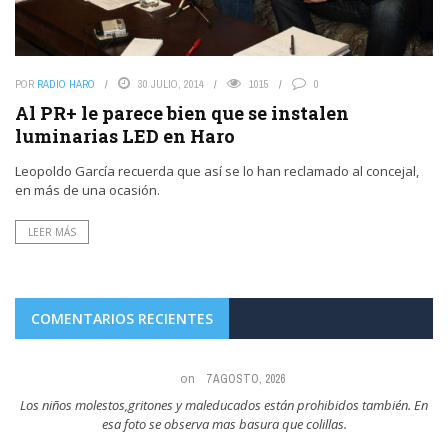
POR
RADIO HARO
30 JULIO, 2014
1015
0
Al PR+ le parece bien que se instalen
luminarias LED en Haro
Leopoldo García recuerda que así se lo han reclamado al concejal,
en más de una ocasión.
LEER MÁS
COMENTARIOS RECIENTES
on
7 AGOSTO, 2026
En
Todo el mundo sabe quién tira las colillas al suelo y son los que ejemplo
tienen ...