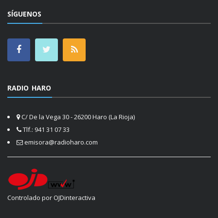
SÍGUENOS
RADIO HARO
C/ De la Vega 30 - 26200 Haro (La Rioja)
Tlf.: 941 31 07 33
emisora@radioharo.com
Controlado por OJDinteractiva