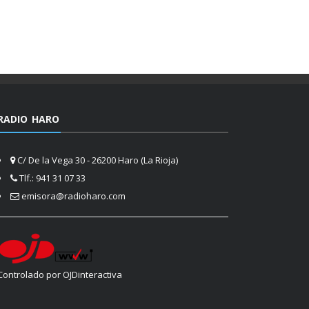
RADIO HARO
C/ De la Vega 30 - 26200 Haro (La Rioja)
Tlf.: 941 31 07 33
emisora@radioharo.com
Controlado por OJDinteractiva