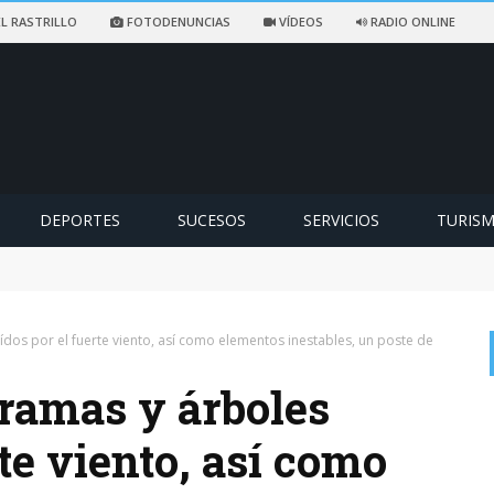
L RASTRILLO
FOTODENUNCIAS
VÍDEOS
RADIO ONLINE
DEPORTES
SUCESOS
SERVICIOS
TURIS
ccidentado en un sendero de Ezcaray
aídos por el fuerte viento, así como elementos inestables, un poste de
 ramas y árboles
rte viento, así como