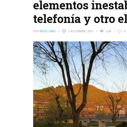
elementos inestab
telefonía y otro e
POR
RADIO HARO
2 NOVIEMBRE, 2023
1149
0