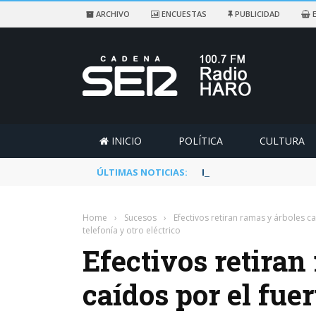
ARCHIVO
ENCUESTAS
PUBLICIDAD
E
INICIO
POLÍTICA
CULTURA
ÚLTIMAS NOTICIAS:
Rescatado un ciclista a
Home
›
Sucesos
›
Efectivos retiran ramas y árboles c
telefonía y otro eléctrico
Efectivos retiran
caídos por el fue