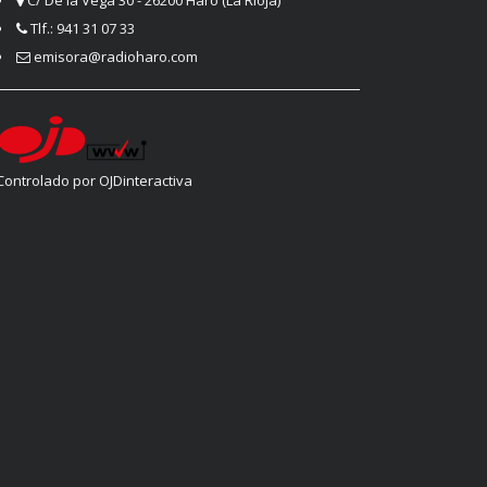
Tlf.: 941 31 07 33
emisora@radioharo.com
Controlado por OJDinteractiva