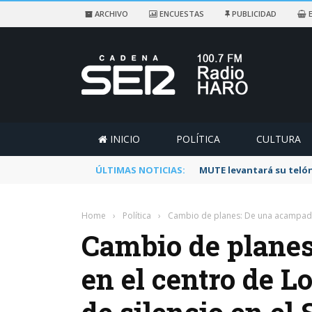
ARCHIVO
ENCUESTAS
PUBLICIDAD
E
INICIO
POLÍTICA
CULTURA
ÚLTIMAS NOTICIAS:
MUTE levantará su telón
Home
›
Política
›
Cambio de planes: De una acampada 
Cambio de plane
en el centro de 