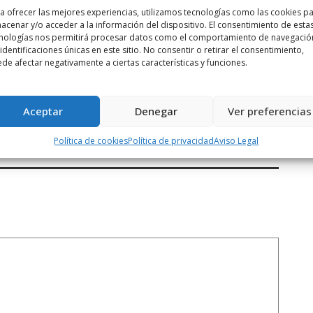
a ofrecer las mejores experiencias, utilizamos tecnologías como las cookies p
acenar y/o acceder a la información del dispositivo. El consentimiento de esta
nologías nos permitirá procesar datos como el comportamiento de navegació
 identificaciones únicas en este sitio. No consentir o retirar el consentimiento,
de afectar negativamente a ciertas características y funciones.
Siguiente noticia
e
Herido el conductor del un turismo que
Aceptar
Denegar
Ver preferencias
...
Política de cookies
Política de privacidad
Aviso Legal