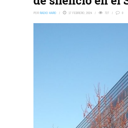
de silencio en el
POR
RADIO HARO
17 FEBRERO, 2024
727
0