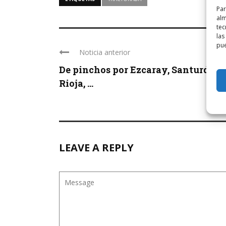
Par
alm
tec
las
pue
Noticia anterior
De pinchos por Ezcaray, Santurde d
Rioja, ...
LEAVE A REPLY