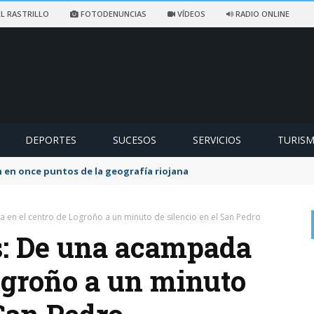
L RASTRILLO
FOTODENUNCIAS
VÍDEOS
RADIO ONLINE
DEPORTES
SUCESOS
SERVICIOS
TURIS
 en once puntos de la geografía riojana
en el centro de Logroño a un minuto de silencio en el San Pedro
s: De una acampada
Logroño a un minuto