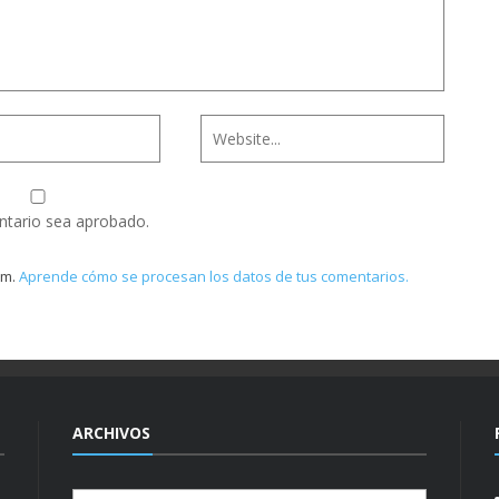
ntario sea aprobado.
am.
Aprende cómo se procesan los datos de tus comentarios.
ARCHIVOS
Archivos