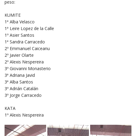
peso:
KUMITE
1ª Alba Velasco
1ª Leire Lopez de la Calle
1º Asier Santos
1ª Sandra Carracedo
2º Emmanuel Caiceanu
2º Javier Olarte
2º Alexis Nespereira
3º Giovanni Monasterio
3ª Adriana Javid
3ª Alba Santos
3º Adrián Catalán
3º Jorge Carracedo
KATA
1º Alexis Nespereira