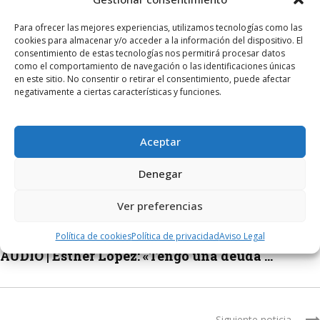
Para ofrecer las mejores experiencias, utilizamos tecnologías como las
cookies para almacenar y/o acceder a la información del dispositivo. El
consentimiento de estas tecnologías nos permitirá procesar datos
como el comportamiento de navegación o las identificaciones únicas
en este sitio. No consentir o retirar el consentimiento, puede afectar
negativamente a ciertas características y funciones.
Aceptar
Facebook
Twitter
WhatsApp
Denegar
Ver preferencias
Noticia anterior
Política de cookies
Política de privacidad
Aviso Legal
AUDIO | Esther López: «Tengo una deuda ...
Siguiente noticia