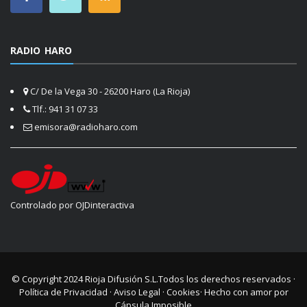
RADIO HARO
C/ De la Vega 30 - 26200 Haro (La Rioja)
Tlf.: 941 31 07 33
emisora@radioharo.com
Controlado por OJDinteractiva
© Copyright 2024
Rioja Difusión S.L.
Todos los derechos reservados ·
Política de Privacidad
·
Aviso Legal
·
Cookies
· Hecho con amor por
Cápsula Imposible