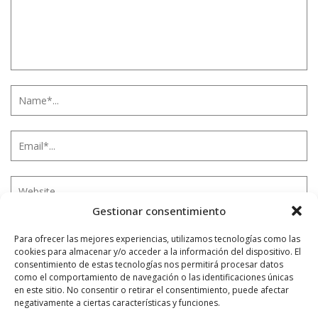
Gestionar consentimiento
Para ofrecer las mejores experiencias, utilizamos tecnologías como las
Notificarme vía correo electrónico cuando el comentario sea
cookies para almacenar y/o acceder a la información del dispositivo. El
aprobado.
consentimiento de estas tecnologías nos permitirá procesar datos
como el comportamiento de navegación o las identificaciones únicas
en este sitio. No consentir o retirar el consentimiento, puede afectar
Este sitio usa Akismet para reducir el spam.
Aprende
negativamente a ciertas características y funciones.
cómo se procesan los datos de tus comentarios.