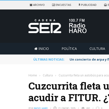
ARCHIVO
ENCUESTAS
PUBLICIDAD
E
INICIO
POLÍTICA
CULTURA
ÚLTIMAS NOTICIAS:
Un concierto de arpa y 
Home
›
Cultura
›
Cuzcurrita fleta un autobús para acu
Cuzcurrita fleta 
acudir a FITUR. 
POR
RADIO HARO
21 ENERO, 2025
691
0