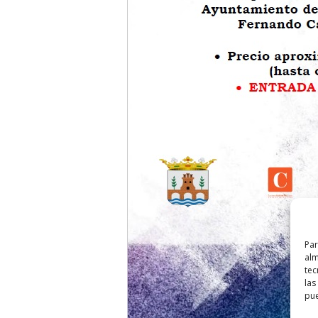
Par
alm
tec
las
pue