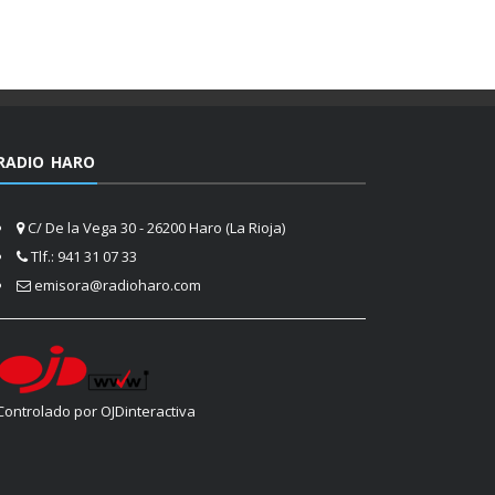
RADIO HARO
C/ De la Vega 30 - 26200 Haro (La Rioja)
Tlf.: 941 31 07 33
emisora@radioharo.com
Controlado por OJDinteractiva