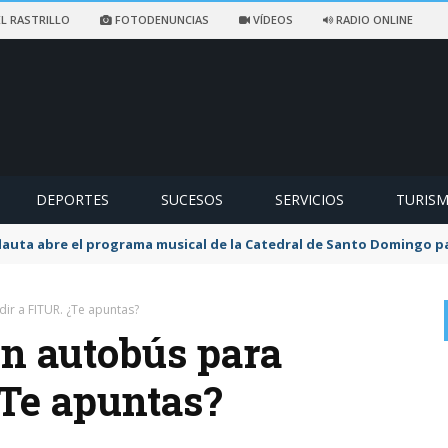
L RASTRILLO
FOTODENUNCIAS
VÍDEOS
RADIO ONLINE
DEPORTES
SUCESOS
SERVICIOS
TURIS
flauta abre el programa musical de la Catedral de Santo Domingo 
dir a FITUR. ¿Te apuntas?
un autobús para
¿Te apuntas?