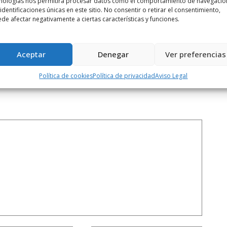
nologías nos permitirá procesar datos como el comportamiento de navegació
 identificaciones únicas en este sitio. No consentir o retirar el consentimiento,
Siguiente noticia
de afectar negativamente a ciertas características y funciones.
...
`Las Bezaras´ acoge el Aula de Cultura ...
Aceptar
Denegar
Ver preferencias
Política de cookies
Política de privacidad
Aviso Legal