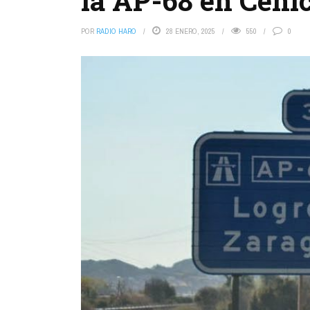
la AP-68 en Ceni
POR
RADIO HARO
28 ENERO, 2025
550
0