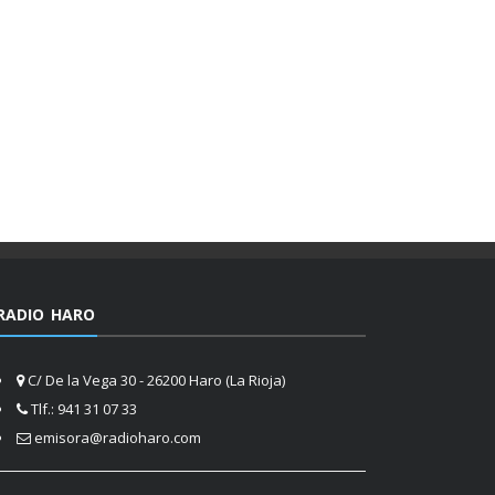
RADIO HARO
C/ De la Vega 30 - 26200 Haro (La Rioja)
Tlf.: 941 31 07 33
emisora@radioharo.com