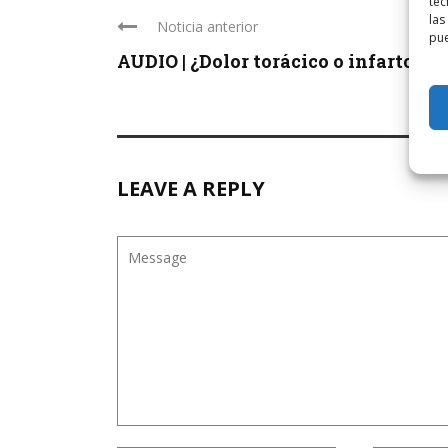
tec
las
Noticia anterior
pue
AUDIO | ¿Dolor torácico o infarto? en 
LEAVE A REPLY