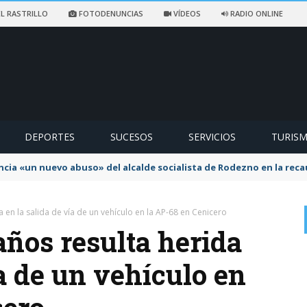
L RASTRILLO
FOTODENUNCIAS
VÍDEOS
RADIO ONLINE
DEPORTES
SUCESOS
SERVICIOS
TURIS
ncia «un nuevo abuso» del alcalde socialista de Rodezno en la reca
 en la salida de vía de un vehículo en la AP-68 en Cenicero
años resulta herida
ía de un vehículo en