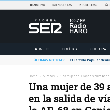
ARCHIVO
ENCUESTAS
PUBLICIDAD
E
INICIO
POLÍTICA
CULTURA
ÚLTIMAS NOTICIAS:
El Partido Popular denu
Home
›
Sucesos
›
Una mujer de 39 años resulta herida
Una mujer de 39 
en la salida de v