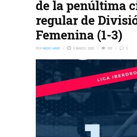
de la penúltima c
regular de Divisi
Femenina (1-3)
POR
RADIO HARO
9 MARZO, 2025
802
0