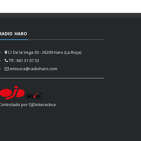
RADIO HARO
C/ De la Vega 30 - 26200 Haro (La Rioja)
Tlf.: 941 31 07 33
emisora@radioharo.com
Controlado por OJDinteractiva