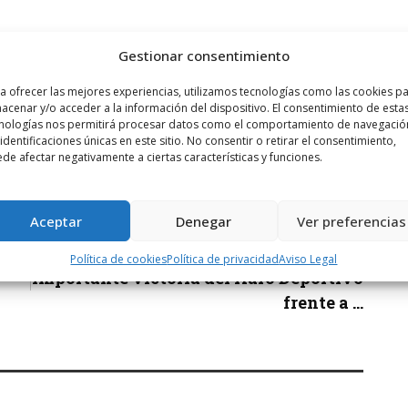
Gestionar consentimiento
a ofrecer las mejores experiencias, utilizamos tecnologías como las cookies p
acenar y/o acceder a la información del dispositivo. El consentimiento de esta
nologías nos permitirá procesar datos como el comportamiento de navegació
 identificaciones únicas en este sitio. No consentir o retirar el consentimiento,
de afectar negativamente a ciertas características y funciones.
Aceptar
Denegar
Ver preferencias
Siguiente noticia
Política de cookies
Política de privacidad
Aviso Legal
Importante victoria del Haro Deportivo
frente a ...