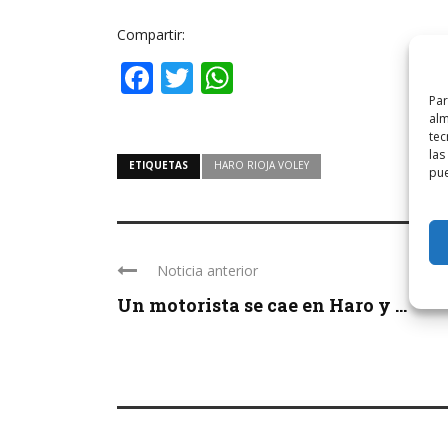
Compartir:
Facebook
Twitter
WhatsApp
Par
alm
tec
las
ETIQUETAS
HARO RIOJA VOLEY
pue
Noticia anterior
Un motorista se cae en Haro y ...