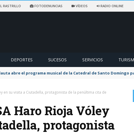
L RASTRILLO
FOTODENUNCIAS
VÍDEOS
RADIO ONLINE
DEPORTES
SUCESOS
SERVICIOS
TURIS
flauta abre el programa musical de la Catedral de Santo Domingo 
y en su visita a Ciutadella, protagonista de la penúltima cita de
SA Haro Rioja Vóley
tadella, protagonista