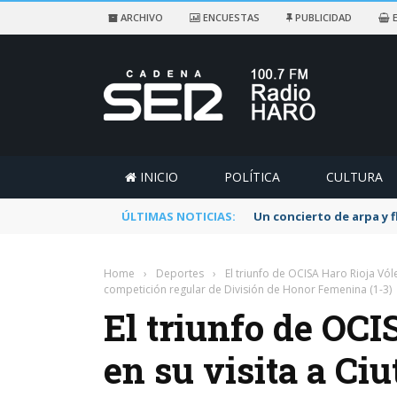
ARCHIVO
ENCUESTAS
PUBLICIDAD
E
INICIO
POLÍTICA
CULTURA
ÚLTIMAS NOTICIAS:
Un concierto de arpa y 
Home
›
Deportes
›
El triunfo de OCISA Haro Rioja Vóle
competición regular de División de Honor Femenina (1-3)
El triunfo de OCI
en su visita a Ciu