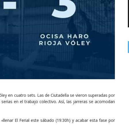
ey en cuatro sets. Las de Ciutadella se vieron superadas por
 serias en el trabajo colectivo. Así, las jarreras se acomodan
 «llenar El Ferial este sábado (19:30h) y acabar esta fase por