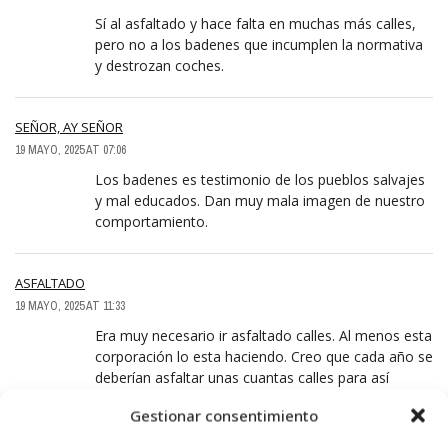
Sí al asfaltado y hace falta en muchas más calles,
pero no a los badenes que incumplen la normativa
y destrozan coches.
SEÑOR, AY SEÑOR
19 MAYO, 2025 AT 07:06
Los badenes es testimonio de los pueblos salvajes
y mal educados. Dan muy mala imagen de nuestro
comportamiento.
ASFALTADO
19 MAYO, 2025 AT 11:33
Era muy necesario ir asfaltado calles. Al menos esta
corporación lo esta haciendo. Creo que cada año se
deberían asfaltar unas cuantas calles para así
mantener la ciudad en condiciones. Esperemos
Gestionar consentimiento
sigan por esta línea y no la de la anterior
corporación de no hacer nada.