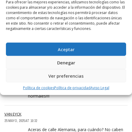
Para ofrecer las mejores experiencias, utilizamos tecnologías como las
cookies para almacenar y/o acceder a la información del dispositivo. El
consentimiento de estas tecnologías nos permitirá procesar datos
CONDUCTOR
como el comportamiento de navegación o las identificaciones únicas
22 MAYO, 2025 AT 16:29
en este sitio. No consentir o retirar el consentimiento, puede afectar
negativamente a ciertas características y funciones.
Como conductor les agradezco que se mejore el
asfaltado. Parece una cosa que no importa pero es
la imagen de un municipio. Limpieza, asfaltado de
Aceptar
calles y aceras, árboles y luces. Es prioritario.
Sigamos así.
Denegar
MOTIVOS HAY
Ver preferencias
22 MAYO, 2025 AT 18:28
Política de cookies
Política de privacidad
Aviso Legal
Revisen por favor algunos badenes. No son
normales!!!!
VAN EYCK
25 MAYO, 2025 AT 10:32
Aceras de calle Alemania, para cuándo? No caben