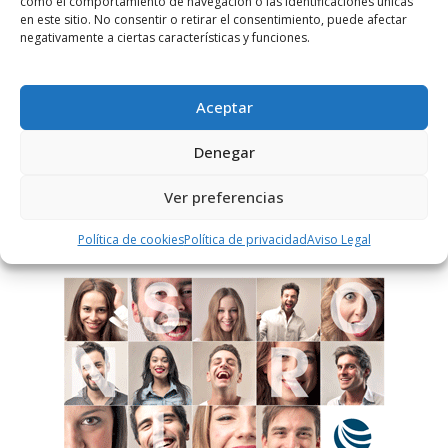
como el comportamiento de navegación o las identificaciones únicas
Notificarme vía correo electrónico cuando el comentario sea
en este sitio. No consentir o retirar el consentimiento, puede afectar
aprobado.
negativamente a ciertas características y funciones.
Este sitio usa Akismet para reducir el spam.
Aprende
cómo se procesan los datos de tus comentarios.
Aceptar
Denegar
PUBLICIDAD
Ver preferencias
Política de cookies
Política de privacidad
Aviso Legal