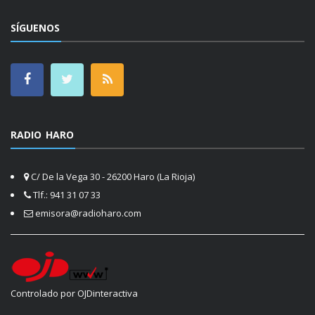
SÍGUENOS
RADIO HARO
C/ De la Vega 30 - 26200 Haro (La Rioja)
Tlf.: 941 31 07 33
emisora@radioharo.com
Controlado por OJDinteractiva