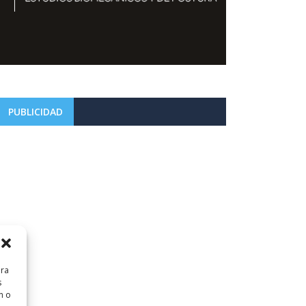
PUBLICIDAD
ara
s
n o