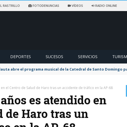
L RASTRILLO
FOTODENUNCIAS
VÍDEOS
RADIO ONLINE
DEPORTES
SUCESOS
SERVICIOS
TURIS
flauta abre el programa musical de la Catedral de Santo Domingo 
n el Centro de Salud de Haro tras un accidente de tráfico en la AP-68
años es atendido en
d de Haro tras un