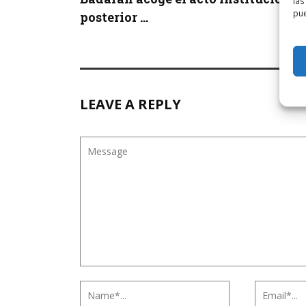
las
pue
posterior ...
LEAVE A REPLY