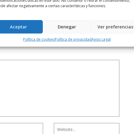
 identificaciones únicas en este sitio. No consentir o retirar el consentimiento,
de afectar negativamente a ciertas características y funciones.
Rioja ...
Aceptar
Denegar
Ver preferencias
Política de cookies
Política de privacidad
Aviso Legal