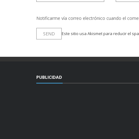
Notificarme vía correo electrónico cuando el come
Este sitio usa Akismet para reducir el sp
PUBLICIDAD