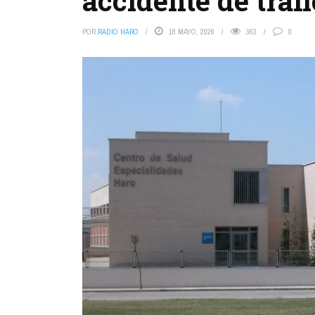
accidente de tráf
POR
RADIO HARO
18 MAYO, 2026
363
0