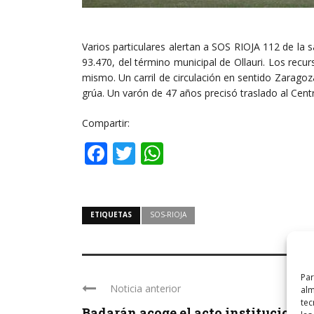
Varios particulares alertan a SOS RIOJA 112 de la sa
93.470, del término municipal de Ollauri. Los recu
mismo. Un carril de circulación en sentido Zaragoza
grúa. Un varón de 47 años precisó traslado al Cent
Compartir:
Facebook
Twitter
WhatsApp
ETIQUETAS
SOS-RIOJA
Par
Noticia anterior
alm
tec
Badarán acoge el acto institucional