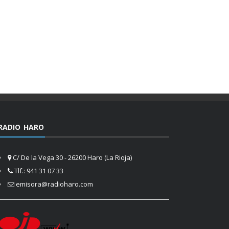
RADIO HARO
C/ De la Vega 30 - 26200 Haro (La Rioja)
Tlf.: 941 31 07 33
emisora@radioharo.com