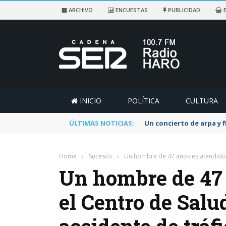
ARCHIVO
ENCUESTAS
PUBLICIDAD
E
INICIO
POLÍTICA
CULTURA
ÚLTIMAS NOTICIAS:
Un concierto de arpa y 
Home
›
Sucesos
›
Un hombre de 47 años es atendido e
Un hombre de 47 
el Centro de Salu