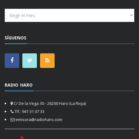
Archivos
SÍGUENOS
RADIO HARO
C/ De la Vega 30 - 26200 Haro (La Rioja)
Tlf.: 941 31 07 33
emisora@radioharo.com